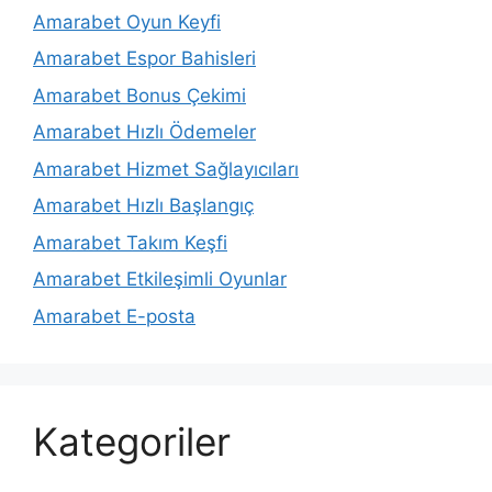
Amarabet Oyun Keyfi
Amarabet Espor Bahisleri
Amarabet Bonus Çekimi
Amarabet Hızlı Ödemeler
Amarabet Hizmet Sağlayıcıları
Amarabet Hızlı Başlangıç
Amarabet Takım Keşfi
Amarabet Etkileşimli Oyunlar
Amarabet E-posta
Kategoriler