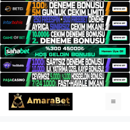
İçeriğe
atla
Menü