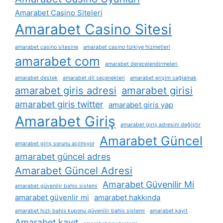
Amarabet Casino Siteleri
Amarabet Casino Sitesi
amarabet casino sitesine
amarabet casino türkiye hizmetleri
amarabet com
amarabet derecelendirmeleri
amarabet destek
amarabet dil seçenekleri
amarabet erişim sağlamak
amarabet giris adresi
amarabet girisi
amarabet giris twitter
amarabet giris yap
Amarabet Giriş
amarabet giriş adresini değiştir
Amarabet Güncel
amarabet giriş sorunu açılmıyor
amarabet güncel adres
Amarabet Güncel Adresi
Amarabet Güvenilir Mi
amarabet güvenilir bahis sistemi
amarabet güvenlir mi
amarabet hakkında
amarabet hızlı bahis kuponu güvenilir bahis sistemi
amarabet kayit
Amarabet kayıt