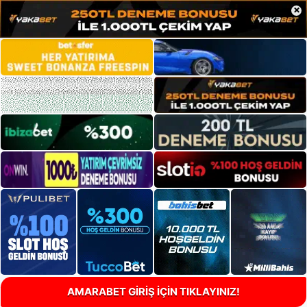
×
AMARABET GİRİŞ İÇİN TIKLAYINIZ!