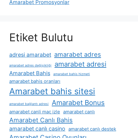
Amarabet Promosyonlar
Etiket Bulutu
amarabet adres
adresi amarabet
amarabet adresi
amarabet adres değişikliği
Amarabet Bahis
amarabet bahis hizmeti
amarabet bahis oranları
Amarabet bahis sitesi
Amarabet Bonus
amarabet bağlantı adresi
amarabet canli maç izle
amarabet canlı
Amarabet Canlı Bahis
amarabet canlı casino
amarabet canlı destek
Amarabet Casino Oyunları