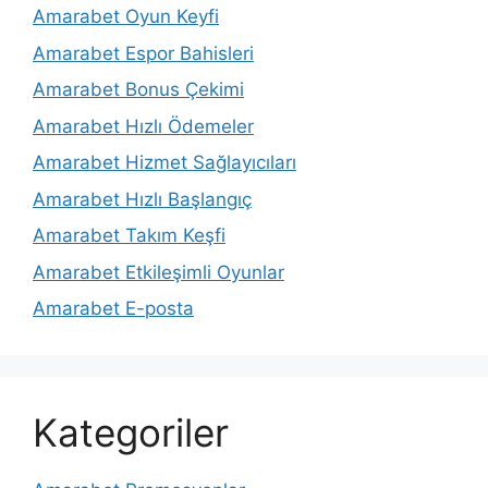
Amarabet Oyun Keyfi
Amarabet Espor Bahisleri
Amarabet Bonus Çekimi
Amarabet Hızlı Ödemeler
Amarabet Hizmet Sağlayıcıları
Amarabet Hızlı Başlangıç
Amarabet Takım Keşfi
Amarabet Etkileşimli Oyunlar
Amarabet E-posta
Kategoriler