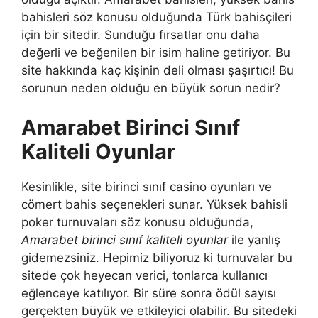
bahisleri söz konusu olduğunda Türk bahisçileri
için bir sitedir. Sunduğu fırsatlar onu daha
değerli ve beğenilen bir isim haline getiriyor. Bu
site hakkında kaç kişinin deli olması şaşırtıcı! Bu
sorunun neden olduğu en büyük sorun nedir?
Amarabet Birinci Sınıf
Kaliteli Oyunlar
Kesinlikle, site birinci sınıf casino oyunları ve
cömert bahis seçenekleri sunar. Yüksek bahisli
poker turnuvaları söz konusu olduğunda,
Amarabet birinci sınıf kaliteli oyunlar
ile yanlış
gidemezsiniz. Hepimiz biliyoruz ki turnuvalar bu
sitede çok heyecan verici, tonlarca kullanıcı
eğlenceye katılıyor. Bir süre sonra ödül sayısı
gerçekten büyük ve etkileyici olabilir. Bu sitedeki