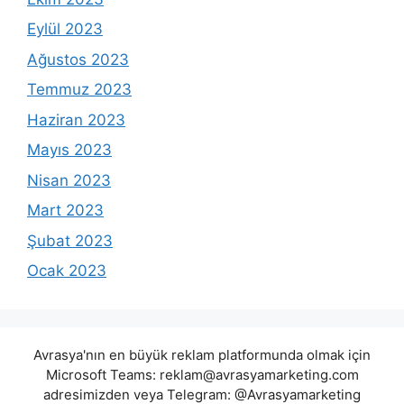
Eylül 2023
Ağustos 2023
Temmuz 2023
Haziran 2023
Mayıs 2023
Nisan 2023
Mart 2023
Şubat 2023
Ocak 2023
Avrasya'nın en büyük reklam platformunda olmak için
Microsoft Teams:
reklam@avrasyamarketing.com
adresimizden veya Telegram: @Avrasyamarketing