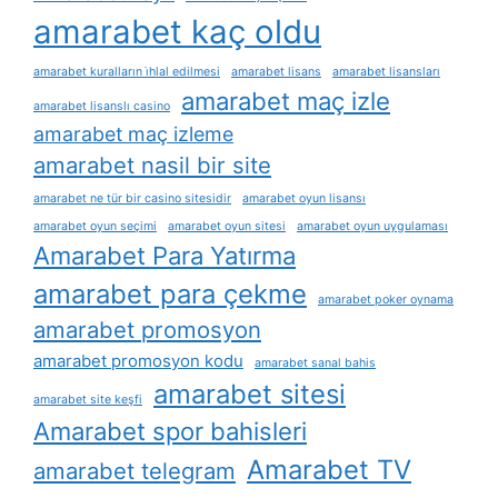
amarabet kaç oldu
amarabet kuralların i̇hlal edilmesi
amarabet lisans
amarabet lisansları
amarabet maç izle
amarabet lisanslı casino
amarabet maç izleme
amarabet nasil bir site
amarabet ne tür bir casino sitesidir
amarabet oyun lisansı
amarabet oyun seçimi
amarabet oyun sitesi
amarabet oyun uygulaması
Amarabet Para Yatırma
amarabet para çekme
amarabet poker oynama
amarabet promosyon
amarabet promosyon kodu
amarabet sanal bahis
amarabet sitesi
amarabet site keşfi
Amarabet spor bahisleri
Amarabet TV
amarabet telegram