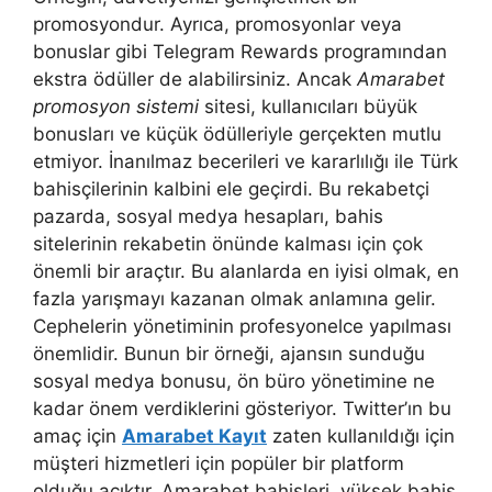
promosyondur. Ayrıca, promosyonlar veya
bonuslar gibi Telegram Rewards programından
ekstra ödüller de alabilirsiniz. Ancak
Amarabet
promosyon sistemi
sitesi, kullanıcıları büyük
bonusları ve küçük ödülleriyle gerçekten mutlu
etmiyor. İnanılmaz becerileri ve kararlılığı ile Türk
bahisçilerinin kalbini ele geçirdi. Bu rekabetçi
pazarda, sosyal medya hesapları, bahis
sitelerinin rekabetin önünde kalması için çok
önemli bir araçtır. Bu alanlarda en iyisi olmak, en
fazla yarışmayı kazanan olmak anlamına gelir.
Cephelerin yönetiminin profesyonelce yapılması
önemlidir. Bunun bir örneği, ajansın sunduğu
sosyal medya bonusu, ön büro yönetimine ne
kadar önem verdiklerini gösteriyor. Twitter’ın bu
amaç için
Amarabet Kayıt
zaten kullanıldığı için
müşteri hizmetleri için popüler bir platform
olduğu açıktır. Amarabet bahisleri, yüksek bahis