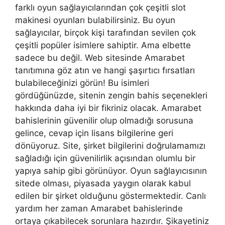
farklı oyun sağlayıcılarından çok çeşitli slot
makinesi oyunları bulabilirsiniz. Bu oyun
sağlayıcılar, birçok kişi tarafından sevilen çok
çeşitli popüler isimlere sahiptir. Ama elbette
sadece bu değil. Web sitesinde Amarabet
tanıtımına göz atın ve hangi şaşırtıcı fırsatları
bulabileceğinizi görün! Bu isimleri
gördüğünüzde, sitenin zengin bahis seçenekleri
hakkında daha iyi bir fikriniz olacak. Amarabet
bahislerinin güvenilir olup olmadığı sorusuna
gelince, cevap için lisans bilgilerine geri
dönüyoruz. Site, şirket bilgilerini doğrulamamızı
sağladığı için güvenilirlik açısından olumlu bir
yapıya sahip gibi görünüyor. Oyun sağlayıcısının
sitede olması, piyasada yaygın olarak kabul
edilen bir şirket olduğunu göstermektedir. Canlı
yardım her zaman Amarabet bahislerinde
ortaya çıkabilecek sorunlara hazırdır. Şikayetiniz