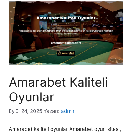
Amarabet Kaliteli
Oyunlar
Eylül 24, 2025
Yazarı:
admin
Amarabet kaliteli oyunlar Amarabet oyun sitesi,