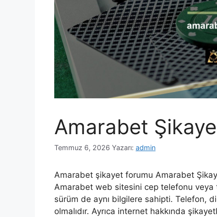
Amarabet Şikaye
Temmuz 6, 2026
Yazarı:
admin
Amarabet şikayet forumu Amarabet Şikay
Amarabet web sitesini cep telefonu veya ta
sürüm de aynı bilgilere sahipti. Telefon, diğ
olmalıdır. Ayrıca internet hakkında şikayet