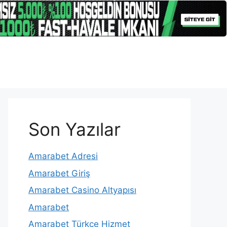
Son Yazılar
Amarabet Adresi
Amarabet Giriş
Amarabet Casino Altyapısı
Amarabet
Amarabet Türkçe Hizmet