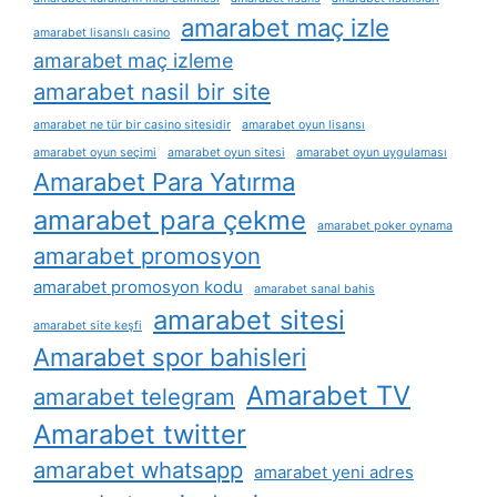
amarabet maç izle
amarabet lisanslı casino
amarabet maç izleme
amarabet nasil bir site
amarabet ne tür bir casino sitesidir
amarabet oyun lisansı
amarabet oyun seçimi
amarabet oyun sitesi
amarabet oyun uygulaması
Amarabet Para Yatırma
amarabet para çekme
amarabet poker oynama
amarabet promosyon
amarabet promosyon kodu
amarabet sanal bahis
amarabet sitesi
amarabet site keşfi
Amarabet spor bahisleri
Amarabet TV
amarabet telegram
Amarabet twitter
amarabet whatsapp
amarabet yeni adres