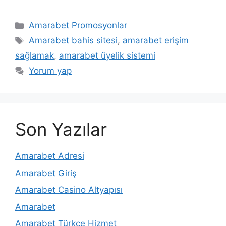
Kategoriler
Amarabet Promosyonlar
Etiketler
Amarabet bahis sitesi
,
amarabet erişim
sağlamak
,
amarabet üyelik sistemi
Yorum yap
Son Yazılar
Amarabet Adresi
Amarabet Giriş
Amarabet Casino Altyapısı
Amarabet
Amarabet Türkçe Hizmet