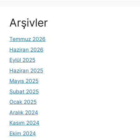
Arşivler
Temmuz 2026
Haziran 2026
Eylül 2025
Haziran 2025
Mayıs 2025
Şubat 2025
Ocak 2025
Aralık 2024
Kasım 2024
Ekim 2024