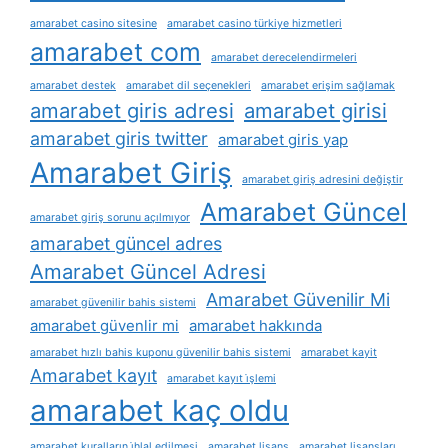
amarabet casino sitesine
amarabet casino türkiye hizmetleri
amarabet com
amarabet derecelendirmeleri
amarabet destek
amarabet dil seçenekleri
amarabet erişim sağlamak
amarabet giris adresi
amarabet girisi
amarabet giris twitter
amarabet giris yap
Amarabet Giriş
amarabet giriş adresini değiştir
Amarabet Güncel
amarabet giriş sorunu açılmıyor
amarabet güncel adres
Amarabet Güncel Adresi
Amarabet Güvenilir Mi
amarabet güvenilir bahis sistemi
amarabet güvenlir mi
amarabet hakkında
amarabet hızlı bahis kuponu güvenilir bahis sistemi
amarabet kayit
Amarabet kayıt
amarabet kayıt i̇şlemi
amarabet kaç oldu
amarabet kuralların i̇hlal edilmesi
amarabet lisans
amarabet lisansları