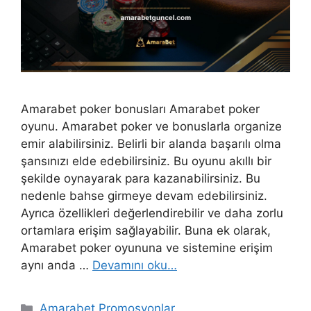
Amarabet poker bonusları Amarabet poker
oyunu. Amarabet poker ve bonuslarla organize
emir alabilirsiniz. Belirli bir alanda başarılı olma
şansınızı elde edebilirsiniz. Bu oyunu akıllı bir
şekilde oynayarak para kazanabilirsiniz. Bu
nedenle bahse girmeye devam edebilirsiniz.
Ayrıca özellikleri değerlendirebilir ve daha zorlu
ortamlara erişim sağlayabilir. Buna ek olarak,
Amarabet poker oyununa ve sistemine erişim
aynı anda …
Devamını oku…
Kategoriler
Amarabet Promosyonlar