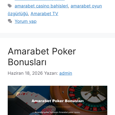
Etiketler
amarabet casino bahisleri
,
amarabet oyun
özgürlüğü
,
Amarabet TV
Yorum yap
Amarabet Poker
Bonusları
Haziran 18, 2026
Yazarı:
admin