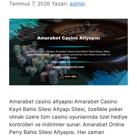
Temmuz 7, 2026
Yazarı:
admin
Amarabet casino altyapısı Amarabet Casino
Kayıt Bahis Sitesi Altyapı Sitesi, özellikle poker
olmak üzere tüm casino oyunlarında özel hediye
kontrolleri ve indirimler sunar. Amarabet Online
Perry Bahis Sitesi Altyapısı. Her zaman