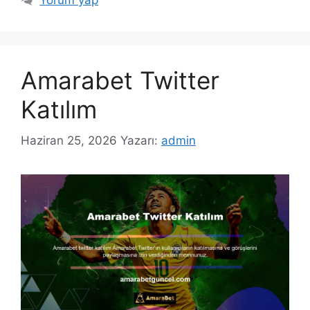
Yorum yap
Amarabet Twitter
Katılım
Haziran 25, 2026
Yazarı:
admin