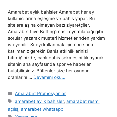
Amarabet aylık bahisler Amarabet her ay
kullanıcılarına eşleşme ve bahis yapar. Bu
sitelere aşina olmayan bazı ziyaretçiler,
Amarabet Live Betting’i nasıl oynatılacağı gibi
sorular yazarak müşteri hizmetlerinden yardım
isteyebilir. Siteyi kullanmak için önce ona
katılmanız gerekir. Bahis etkinliklerinizi
bitirdiğinizde, canlı bahis sekmesini tıklayarak
sitenin ana sayfasında spor ve haberler
bulabilirsiniz. Bültenler size her oyunun
oranlarını …
Devamını oku…
Kategoriler
Amarabet Promosyonlar
Etiketler
amarabet aylık bahisler
,
amarabet resmi
açılış
,
amarabet whatsapp