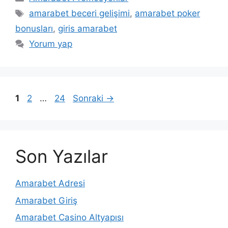
Etiketler
amarabet beceri gelişimi
,
amarabet poker
bonusları
,
giris amarabet
Yorum yap
Sayfa
Sayfa
Sayfa
1
2
…
24
Sonraki
→
Son Yazılar
Amarabet Adresi
Amarabet Giriş
Amarabet Casino Altyapısı