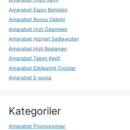
Amarabet Oyun Keyfi
Amarabet Espor Bahisleri
Amarabet Bonus Çekimi
Amarabet Hızlı Ödemeler
Amarabet Hizmet Sağlayıcıları
Amarabet Hızlı Başlangıç
Amarabet Takım Keşfi
Amarabet Etkileşimli Oyunlar
Amarabet E-posta
Kategoriler
Amarabet Promosyonlar