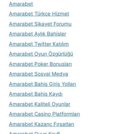
Amarabet
Amarabet Türkçe Hizmet
Amarabet Şikayet Forumu
Amarabet Aylık Bahisler
Amarabet Twitter Katılım
Amarabet Oyun Özgürlüğü
Amarabet Poker Bonusları
Amarabet Sosyal Medya
Amarabet Bahis Giriş Yolları
Amarabet Bahis Kaydı
Amarabet Kaliteli Oyunlar
Amarabet Casino Platformları
Amarabet Kazanç Fırsatları