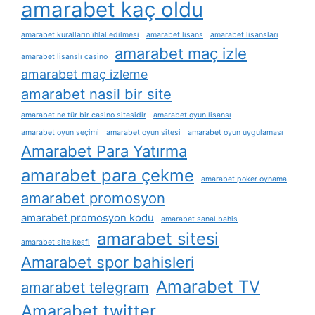
amarabet kaç oldu
amarabet kuralların i̇hlal edilmesi
amarabet lisans
amarabet lisansları
amarabet maç izle
amarabet lisanslı casino
amarabet maç izleme
amarabet nasil bir site
amarabet ne tür bir casino sitesidir
amarabet oyun lisansı
amarabet oyun seçimi
amarabet oyun sitesi
amarabet oyun uygulaması
Amarabet Para Yatırma
amarabet para çekme
amarabet poker oynama
amarabet promosyon
amarabet promosyon kodu
amarabet sanal bahis
amarabet sitesi
amarabet site keşfi
Amarabet spor bahisleri
Amarabet TV
amarabet telegram
Amarabet twitter