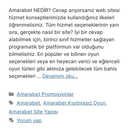
Amarabet NEDİR? Cevap arıyorsanız web sitesi
hizmet konseptlerimizde kullandığımız ilkeleri
öğrenmelisiniz. Tüm hizmet seçeneklerinin yanı
sıra, gerçekte nasıl bir site? İyi bir cevap
alabilmek için, birinci sınıf hizmetler sağlayan
programatik bir platformun var olduğunu
bilmelisiniz. En popüler ve bilinen oyun
seçenekleri veya en heyecan verici ve eğlenceli
oyun türleri gibi aklınıza gelebilecek tüm bahis
seçenekleri …
Devamını oku…
Kategoriler
Amarabet Promosyonlar
Etiketler
Amarabet
,
Amarabet Kısıtmasız Oyun
,
Amarabet Site Yapısı
Yorum yap