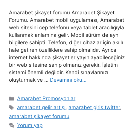
Amarabet şikayet forumu Amarabet Şikayet
Forumu. Amarabet mobil uygulaması, Amarabet
web sitesini cep telefonu veya tablet aracılığıyla
kullanmak anlamına gelir. Mobil sürüm de aynı
bilgilere sahipti. Telefon, diğer cihazlar için akıllı
hale getiren özelliklere sahip olmalıdır. Ayrıca
internet hakkında şikayetler yayınlayabileceğiniz
bir web sitesine sahip olmanız gerekir. İşletim
sistemi önemli değildir. Kendi sınavlarınızı
oluşturmak ve …
Devamını oku…
Kategoriler
Amarabet Promosyonlar
Etiketler
amarabet gelir artışı
,
amarabet giris twitter
,
amarabet şikayet forumu
Yorum yap