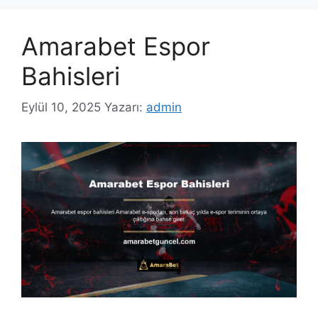
Amarabet Espor
Bahisleri
Eylül 10, 2025
Yazarı:
admin