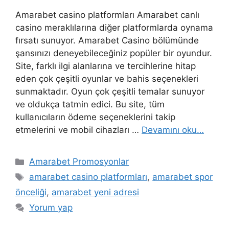
Amarabet casino platformları Amarabet canlı
casino meraklılarına diğer platformlarda oynama
fırsatı sunuyor. Amarabet Casino bölümünde
şansınızı deneyebileceğiniz popüler bir oyundur.
Site, farklı ilgi alanlarına ve tercihlerine hitap
eden çok çeşitli oyunlar ve bahis seçenekleri
sunmaktadır. Oyun çok çeşitli temalar sunuyor
ve oldukça tatmin edici. Bu site, tüm
kullanıcıların ödeme seçeneklerini takip
etmelerini ve mobil cihazları …
Devamını oku…
Kategoriler
Amarabet Promosyonlar
Etiketler
amarabet casino platformları
,
amarabet spor
önceliği
,
amarabet yeni adresi
Yorum yap