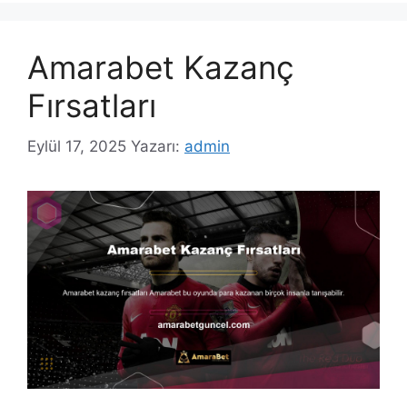
Amarabet Kazanç
Fırsatları
Eylül 17, 2025
Yazarı:
admin