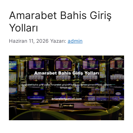
Amarabet Bahis Giriş
Yolları
Haziran 11, 2026
Yazarı:
admin