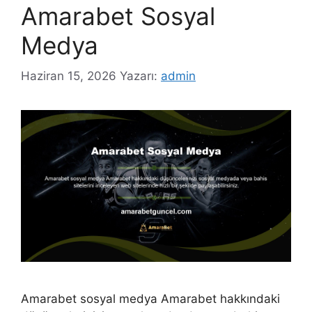
Amarabet Sosyal
Medya
Haziran 15, 2026
Yazarı:
admin
Amarabet sosyal medya Amarabet hakkındaki