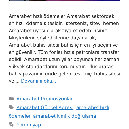
Amarabet hızlı ödemeler Amarabet sektördeki
en hızlı ödeme sitesidir. İsterseniz, siteyi hemen
Amarabet üyesi olarak ziyaret edebilirsiniz.
Müşterilerin söylediklerine dayanarak,
Amarabet bahis sitesi bahis için en iyi seçim ve
en güvenilir. Tüm fonlar hızla patronlara transfer
edildi. Amarabet uzun yıllar boyunca her zaman
yüksek standartlarını korumuştur. Uluslararası
bahis pazarının önde gelen çevrimiçi bahis sitesi
ve …
Devamını oku…
Kategoriler
Amarabet Promosyonlar
Etiketler
Amarabet Güncel Adresi
,
amarabet hızlı
ödemeler
,
amarabet kimlik doğrulama
Yorum yap