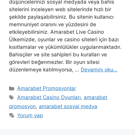
düşüncelerinizi sosyal medyada veya bahis
sitelerini inceleyen web sitelerinde hızlı bir
şekilde paylaşabilirsiniz. Bu sitenin kullanıcı
memnuniyet oranını ve yüzdesini de
etkileyebilirsiniz. Amarabet Live Casino
Ülkemizde, oyunlar ve casino siteleri için bazı
kısıtlamalar ve yükümlülükler uygulanmaktadır.
Bahisçiler ve site sahipleri bu kuralları ve
görevleri beğenmezler. Bir oyun sitesi
düzenlemeye katılmıyorsa, …
Devamını oku…
Kategoriler
Amarabet Promosyonlar
Etiketler
Amarabet Casino Oyunları
,
amarabet
promosyon
,
amarabet sosyal medya
Yorum yap