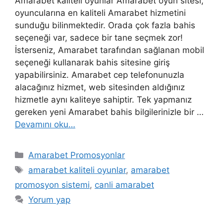
Amarabet kaliteli oyunlar Amarabet oyun sitesi,
oyuncularına en kaliteli Amarabet hizmetini
sunduğu bilinmektedir. Orada çok fazla bahis
seçeneği var, sadece bir tane seçmek zor!
İsterseniz, Amarabet tarafından sağlanan mobil
seçeneği kullanarak bahis sitesine giriş
yapabilirsiniz. Amarabet cep telefonunuzla
alacağınız hizmet, web sitesinden aldığınız
hizmetle aynı kaliteye sahiptir. Tek yapmanız
gereken yeni Amarabet bahis bilgilerinizle bir …
Devamını oku…
Kategoriler
Amarabet Promosyonlar
Etiketler
amarabet kaliteli oyunlar
,
amarabet
promosyon sistemi
,
canli amarabet
Yorum yap