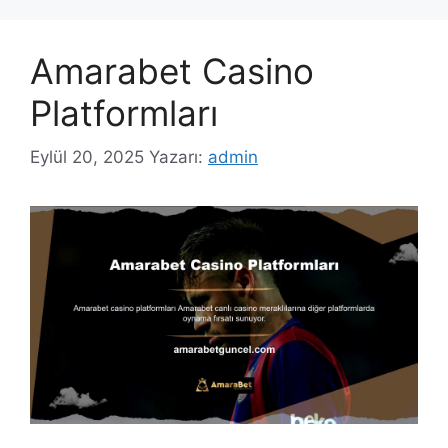
Amarabet Casino
Platformları
Eylül 20, 2025
Yazarı:
admin