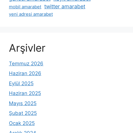
twitter amarabet
mobil amarabet
yeni adresi amarabet
Arşivler
Temmuz 2026
Haziran 2026
Eylül 2025
Haziran 2025
Mayıs 2025
Şubat 2025
Ocak 2025