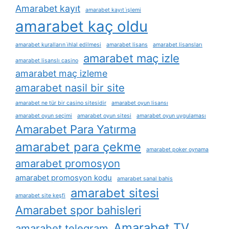
Amarabet kayıt
amarabet kayıt i̇şlemi
amarabet kaç oldu
amarabet kuralların i̇hlal edilmesi
amarabet lisans
amarabet lisansları
amarabet maç izle
amarabet lisanslı casino
amarabet maç izleme
amarabet nasil bir site
amarabet ne tür bir casino sitesidir
amarabet oyun lisansı
amarabet oyun seçimi
amarabet oyun sitesi
amarabet oyun uygulaması
Amarabet Para Yatırma
amarabet para çekme
amarabet poker oynama
amarabet promosyon
amarabet promosyon kodu
amarabet sanal bahis
amarabet sitesi
amarabet site keşfi
Amarabet spor bahisleri
Amarabet TV
amarabet telegram