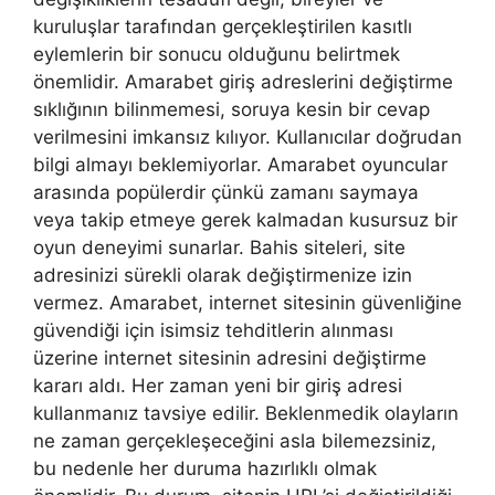
kuruluşlar tarafından gerçekleştirilen kasıtlı
eylemlerin bir sonucu olduğunu belirtmek
önemlidir. Amarabet giriş adreslerini değiştirme
sıklığının bilinmemesi, soruya kesin bir cevap
verilmesini imkansız kılıyor. Kullanıcılar doğrudan
bilgi almayı beklemiyorlar. Amarabet oyuncular
arasında popülerdir çünkü zamanı saymaya
veya takip etmeye gerek kalmadan kusursuz bir
oyun deneyimi sunarlar. Bahis siteleri, site
adresinizi sürekli olarak değiştirmenize izin
vermez. Amarabet, internet sitesinin güvenliğine
güvendiği için isimsiz tehditlerin alınması
üzerine internet sitesinin adresini değiştirme
kararı aldı. Her zaman yeni bir giriş adresi
kullanmanız tavsiye edilir. Beklenmedik olayların
ne zaman gerçekleşeceğini asla bilemezsiniz,
bu nedenle her duruma hazırlıklı olmak