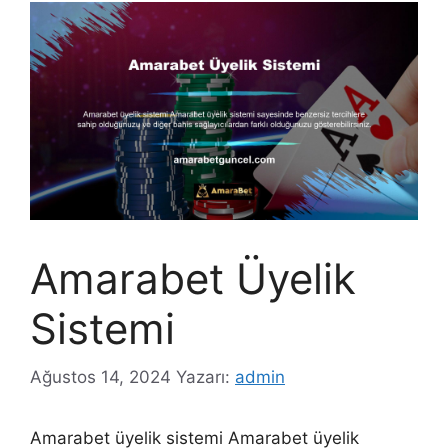
Amarabet Üyelik
Sistemi
Ağustos 14, 2024
Yazarı:
admin
Amarabet üyelik sistemi Amarabet üyelik