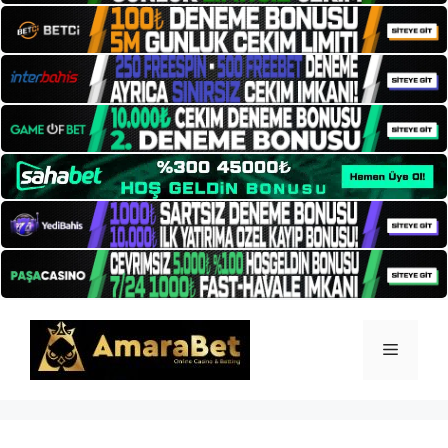
İçeriğe
atla
Menü