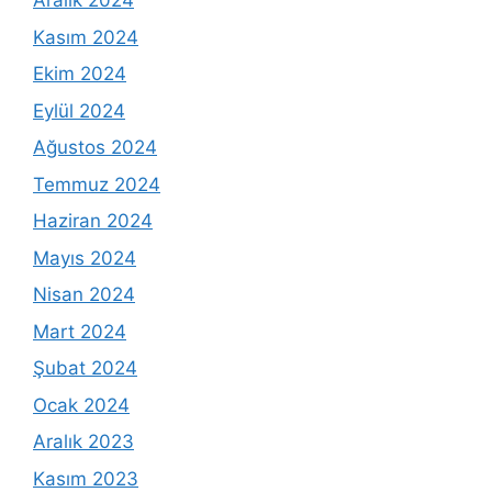
Aralık 2024
Kasım 2024
Ekim 2024
Eylül 2024
Ağustos 2024
Temmuz 2024
Haziran 2024
Mayıs 2024
Nisan 2024
Mart 2024
Şubat 2024
Ocak 2024
Aralık 2023
Kasım 2023