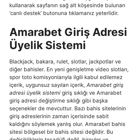
kullanarak sayfanın sağ alt köşesinde bulunan
‘canlı destek’ butonuna tıklamanız yeterlidir.
Amarabet Giriş Adresi
Üyelik Sistemi
Blackjack, bakara, rulet, slotlar, jackpotlar ve
diğer bahisler. En yeni genişletme video slotları,
spor toto komisyonlarıyla ilgili kabul edilemez
içerik, uygunsuz sayılan içerik,
Amarabet giriş
adresi üyelik sistemi
giriş sıklığı ve Amarabet
giriş adresi değiştirme sıklığı gibi başka
seçenekler de mevcuttur. Bazı bahis sitelerinin
giriş adreslerinin zaman içerisinde sabit
kaldığını söylemek yanlış olur. Amarabet bahis
sitesi bölgesel bir bahis sitesi değildir. Bu
değişikliklerin tesadüfi değil, bireyler ve