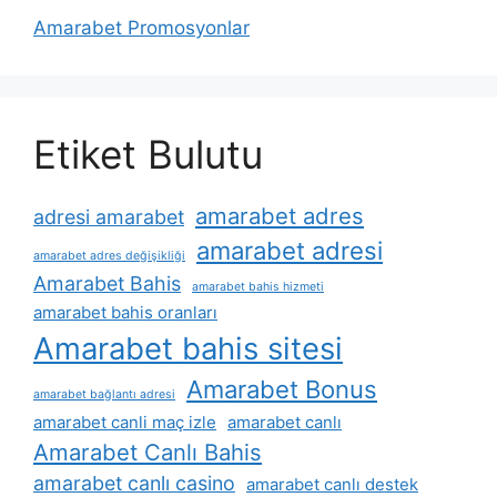
Amarabet Promosyonlar
Etiket Bulutu
amarabet adres
adresi amarabet
amarabet adresi
amarabet adres değişikliği
Amarabet Bahis
amarabet bahis hizmeti
amarabet bahis oranları
Amarabet bahis sitesi
Amarabet Bonus
amarabet bağlantı adresi
amarabet canli maç izle
amarabet canlı
Amarabet Canlı Bahis
amarabet canlı casino
amarabet canlı destek