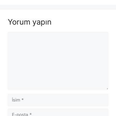
Yorum yapın
Yorum
İsim
E-