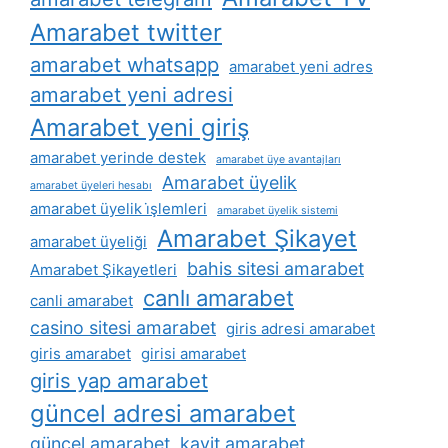
Amarabet twitter
amarabet whatsapp
amarabet yeni adres
amarabet yeni adresi
Amarabet yeni giriş
amarabet yerinde destek
amarabet üye avantajları
Amarabet üyelik
amarabet üyeleri hesabı
amarabet üyelik i̇şlemleri
amarabet üyelik sistemi
Amarabet Şikayet
amarabet üyeliği
bahis sitesi amarabet
Amarabet Şikayetleri
canlı amarabet
canli amarabet
casino sitesi amarabet
giris adresi amarabet
giris amarabet
girisi amarabet
giris yap amarabet
güncel adresi amarabet
güncel amarabet
kayit amarabet