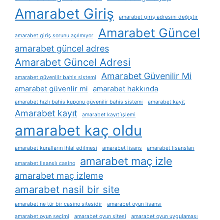
Amarabet Giriş
amarabet giriş adresini değiştir
Amarabet Güncel
amarabet giriş sorunu açılmıyor
amarabet güncel adres
Amarabet Güncel Adresi
Amarabet Güvenilir Mi
amarabet güvenilir bahis sistemi
amarabet güvenlir mi
amarabet hakkında
amarabet hızlı bahis kuponu güvenilir bahis sistemi
amarabet kayit
Amarabet kayıt
amarabet kayıt i̇şlemi
amarabet kaç oldu
amarabet kuralların i̇hlal edilmesi
amarabet lisans
amarabet lisansları
amarabet maç izle
amarabet lisanslı casino
amarabet maç izleme
amarabet nasil bir site
amarabet ne tür bir casino sitesidir
amarabet oyun lisansı
amarabet oyun seçimi
amarabet oyun sitesi
amarabet oyun uygulaması