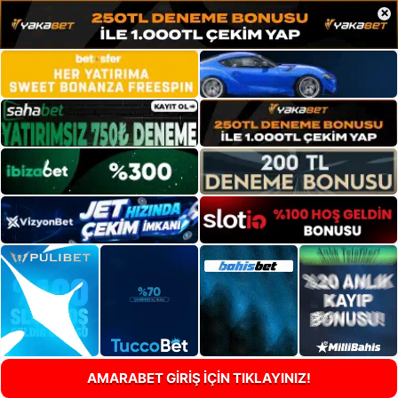
×
AMARABET GİRİŞ İÇİN TIKLAYINIZ!