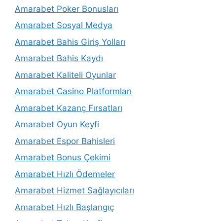
Amarabet Poker Bonusları
Amarabet Sosyal Medya
Amarabet Bahis Giriş Yolları
Amarabet Bahis Kaydı
Amarabet Kaliteli Oyunlar
Amarabet Casino Platformları
Amarabet Kazanç Fırsatları
Amarabet Oyun Keyfi
Amarabet Espor Bahisleri
Amarabet Bonus Çekimi
Amarabet Hızlı Ödemeler
Amarabet Hizmet Sağlayıcıları
Amarabet Hızlı Başlangıç