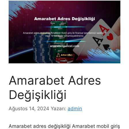
Amarabet Adres
Değişikliği
Ağustos 14, 2024
Yazarı:
admin
Amarabet adres değişikliği Amarabet mobil giriş