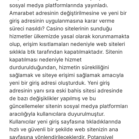
sosyal medya platformlarında yayınladı.
Amarabet adresinin değiştirilmesine ve yeni bir
giriş adresinin uygulanmasına karar verme
süreci nasıldı? Casino sitelerinin sunduğu
hizmetler ülkemizde yasal olarak korunmamakta
olup, erişim kısıtlamaları nedeniyle web siteleri
sıklıkla btk tarafından kapatılmaktadır. Sitenin
kapatılması nedeniyle hizmet
durdurulduğundan, hizmetin sürekliliğini
sağlamak ve siteye erişimi sağlamak amacıyla
yeni bir giriş adresi oluşturduk. Yeni giriş
adresinin yanı sıra eski bahis sitesi adresinde
de bazı değişiklikler yapılmış ve bu
güncellemeler sitenin sosyal medya platformları
aracılığıyla kullanıcılara duyurulmuştur.
Kullanıcılar yeni giriş sayfasına tıkladıklarında
hızlı ve güvenli bir şekilde web sitenizin ana
sayfasına yönlendirileceklerdir. Potansiyel