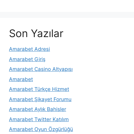
Son Yazılar
Amarabet Adresi
Amarabet Giriş
Amarabet Casino Altyapısı
Amarabet
Amarabet Türkçe Hizmet
Amarabet Şikayet Forumu
Amarabet Aylık Bahisler
Amarabet Twitter Katılım
Amarabet Oyun Özgürlüğü