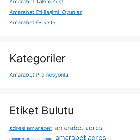
Amarabet Takım Keşfi
Amarabet Etkileşimli Oyunlar
Amarabet E-posta
Kategoriler
Amarabet Promosyonlar
Etiket Bulutu
amarabet adres
adresi amarabet
amarabet adresi
amarabet adres değişikliği