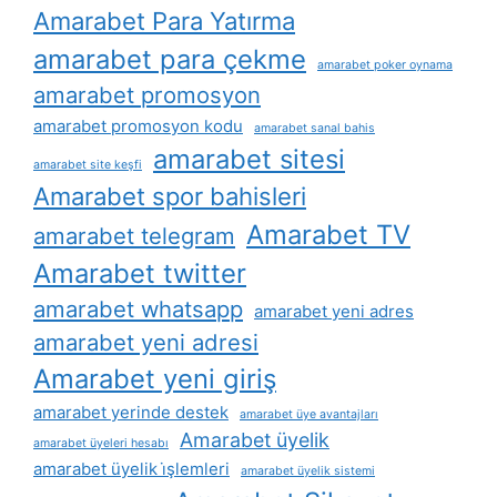
Amarabet Para Yatırma
amarabet para çekme
amarabet poker oynama
amarabet promosyon
amarabet promosyon kodu
amarabet sanal bahis
amarabet sitesi
amarabet site keşfi
Amarabet spor bahisleri
Amarabet TV
amarabet telegram
Amarabet twitter
amarabet whatsapp
amarabet yeni adres
amarabet yeni adresi
Amarabet yeni giriş
amarabet yerinde destek
amarabet üye avantajları
Amarabet üyelik
amarabet üyeleri hesabı
amarabet üyelik i̇şlemleri
amarabet üyelik sistemi