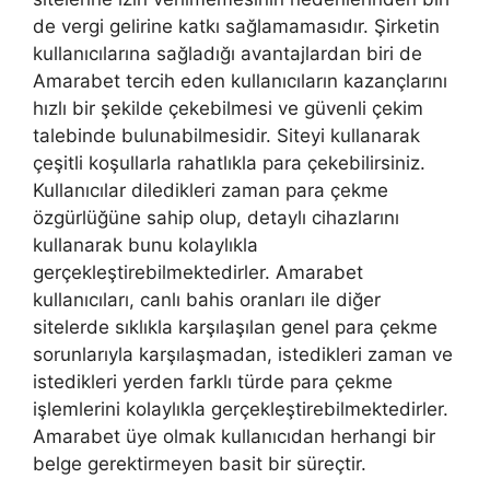
de vergi gelirine katkı sağlamamasıdır. Şirketin
kullanıcılarına sağladığı avantajlardan biri de
Amarabet tercih eden kullanıcıların kazançlarını
hızlı bir şekilde çekebilmesi ve güvenli çekim
talebinde bulunabilmesidir. Siteyi kullanarak
çeşitli koşullarla rahatlıkla para çekebilirsiniz.
Kullanıcılar diledikleri zaman para çekme
özgürlüğüne sahip olup, detaylı cihazlarını
kullanarak bunu kolaylıkla
gerçekleştirebilmektedirler. Amarabet
kullanıcıları, canlı bahis oranları ile diğer
sitelerde sıklıkla karşılaşılan genel para çekme
sorunlarıyla karşılaşmadan, istedikleri zaman ve
istedikleri yerden farklı türde para çekme
işlemlerini kolaylıkla gerçekleştirebilmektedirler.
Amarabet üye olmak kullanıcıdan herhangi bir
belge gerektirmeyen basit bir süreçtir.