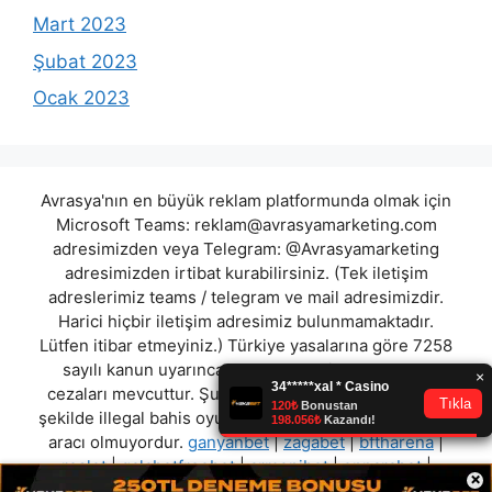
Mart 2023
Şubat 2023
Ocak 2023
Avrasya'nın en büyük reklam platformunda olmak için
Microsoft Teams:
reklam@avrasyamarketing.com
adresimizden veya Telegram: @Avrasyamarketing
adresimizden irtibat kurabilirsiniz. (Tek iletişim
adreslerimiz teams / telegram ve mail adresimizdir.
Harici hiçbir iletişim adresimiz bulunmamaktadır.
Lütfen itibar etmeyiniz.) Türkiye yasalarına göre 7258
sayılı kanun uyarınca yasa dışı bahis oynamanın
cezaları mevcuttur. Şu an bulunduğunuz site hiç bir
şekilde illegal bahis oyunları oynatmıyor ve oynamaya
aracı olmuyordur.
ganyanbet
|
zagabet
|
bftharena
|
reslot
|
galabetfreebet
|
armonibet
|
enparabet
|
×
hipercasinogirisyap
"