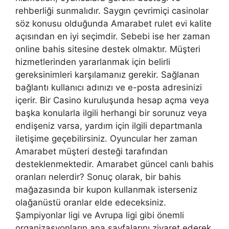
rehberliği sunmalıdır. Saygın çevrimiçi casinolar
söz konusu olduğunda Amarabet rulet evi kalite
açısından en iyi seçimdir. Sebebi ise her zaman
online bahis sitesine destek olmaktır. Müşteri
hizmetlerinden yararlanmak için belirli
gereksinimleri karşılamanız gerekir. Sağlanan
bağlantı kullanıcı adınızı ve e-posta adresinizi
içerir. Bir Casino kuruluşunda hesap açma veya
başka konularla ilgili herhangi bir sorunuz veya
endişeniz varsa, yardım için ilgili departmanla
iletişime geçebilirsiniz. Oyuncular her zaman
Amarabet müşteri desteği tarafından
desteklenmektedir. Amarabet güncel canlı bahis
oranları nelerdir? Sonuç olarak, bir bahis
mağazasında bir kupon kullanmak isterseniz
olağanüstü oranlar elde edeceksiniz.
Şampiyonlar ligi ve Avrupa ligi gibi önemli
organizasyonların ana sayfalarını ziyaret ederek