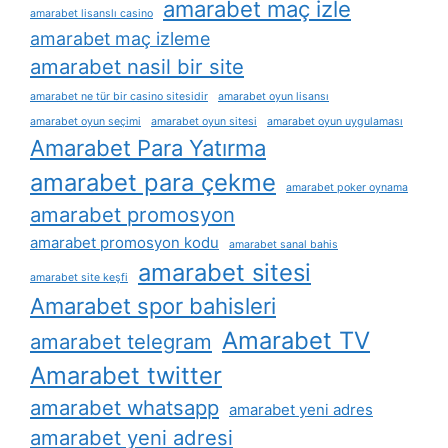
amarabet maç izle
amarabet lisanslı casino
amarabet maç izleme
amarabet nasil bir site
amarabet ne tür bir casino sitesidir
amarabet oyun lisansı
amarabet oyun seçimi
amarabet oyun sitesi
amarabet oyun uygulaması
Amarabet Para Yatırma
amarabet para çekme
amarabet poker oynama
amarabet promosyon
amarabet promosyon kodu
amarabet sanal bahis
amarabet sitesi
amarabet site keşfi
Amarabet spor bahisleri
Amarabet TV
amarabet telegram
Amarabet twitter
amarabet whatsapp
amarabet yeni adres
amarabet yeni adresi