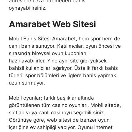
adreslere ceza ödemeden bahis
oynayabilirsiniz.
Amarabet Web Sitesi
Mobil Bahis Sitesi Amarabet; hem spor hem de
canlı bahis sunuyor. Katılımcılar, oyun öncesi ve
sırasında bireysel oyun kuponları
hazırlayabilirler. Yine aynı site gibi yüksek
bahisli kullanıcıları ağırlıyor. Üstelik farklı bahis
türleri, spor bölümleri ve liglere bahis yapmak
uzun sürmüyor.
Mobil oyunlar; farklı başlıklar altında
görüntülenen tüm casino oyunları. Mobil sitede,
slotları veya canlı casinoyu seçebilirsiniz.
Görünüşe göre, web sitesi de benzer oyun
içeriğine ev sahipliği yapıyor. Oyunu internet