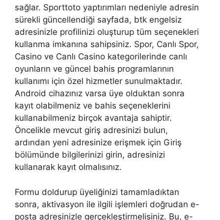
sağlar. Sporttoto yaptırımları nedeniyle adresin
sürekli güncellendiği sayfada, btk engelsiz
adresinizle profilinizi oluşturup tüm seçenekleri
kullanma imkanına sahipsiniz. Spor, Canlı Spor,
Casino ve Canlı Casino kategorilerinde canlı
oyunların ve güncel bahis programlarının
kullanımı için özel hizmetler sunulmaktadır.
Android cihazınız varsa üye olduktan sonra
kayıt olabilmeniz ve bahis seçeneklerini
kullanabilmeniz birçok avantaja sahiptir.
Öncelikle mevcut giriş adresinizi bulun,
ardından yeni adresinize erişmek için Giriş
bölümünde bilgilerinizi girin, adresinizi
kullanarak kayıt olmalısınız.
Formu doldurup üyeliğinizi tamamladıktan
sonra, aktivasyon ile ilgili işlemleri doğrudan e-
posta adresinizle gerçekleştirmelisiniz. Bu, e-