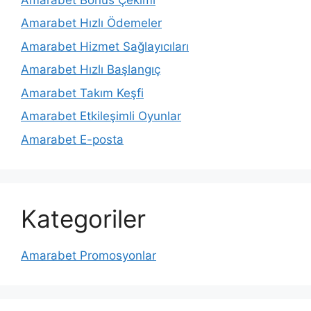
Amarabet Hızlı Ödemeler
Amarabet Hizmet Sağlayıcıları
Amarabet Hızlı Başlangıç
Amarabet Takım Keşfi
Amarabet Etkileşimli Oyunlar
Amarabet E-posta
Kategoriler
Amarabet Promosyonlar