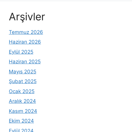
Arşivler
Temmuz 2026
Haziran 2026
Eylül 2025
Haziran 2025
Mayıs 2025
Şubat 2025
Ocak 2025
Aralık 2024
Kasım 2024
Ekim 2024
Eylül 2024