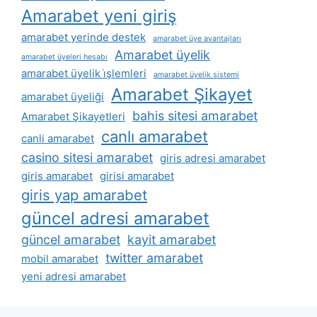
Amarabet yeni giriş
amarabet yerinde destek
amarabet üye avantajları
Amarabet üyelik
amarabet üyeleri hesabı
amarabet üyelik i̇şlemleri
amarabet üyelik sistemi
Amarabet Şikayet
amarabet üyeliği
bahis sitesi amarabet
Amarabet Şikayetleri
canlı amarabet
canli amarabet
casino sitesi amarabet
giris adresi amarabet
giris amarabet
girisi amarabet
giris yap amarabet
güncel adresi amarabet
güncel amarabet
kayit amarabet
twitter amarabet
mobil amarabet
yeni adresi amarabet