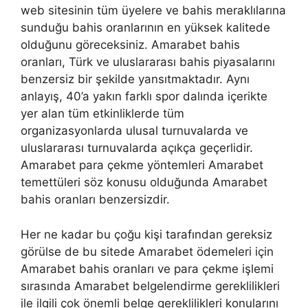
web sitesinin tüm üyelere ve bahis meraklılarına
sunduğu bahis oranlarının en yüksek kalitede
olduğunu göreceksiniz. Amarabet bahis
oranları, Türk ve uluslararası bahis piyasalarını
benzersiz bir şekilde yansıtmaktadır. Aynı
anlayış, 40’a yakın farklı spor dalında içerikte
yer alan tüm etkinliklerde tüm
organizasyonlarda ulusal turnuvalarda ve
uluslararası turnuvalarda açıkça geçerlidir.
Amarabet para çekme yöntemleri Amarabet
temettüleri söz konusu olduğunda Amarabet
bahis oranları benzersizdir.
Her ne kadar bu çoğu kişi tarafından gereksiz
görülse de bu sitede Amarabet ödemeleri için
Amarabet bahis oranları ve para çekme işlemi
sırasında Amarabet belgelendirme gereklilikleri
ile ilgili çok önemli belge gereklilikleri konularını