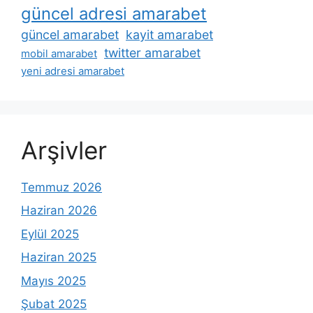
güncel adresi amarabet
güncel amarabet
kayit amarabet
twitter amarabet
mobil amarabet
yeni adresi amarabet
Arşivler
Temmuz 2026
Haziran 2026
Eylül 2025
Haziran 2025
Mayıs 2025
Şubat 2025