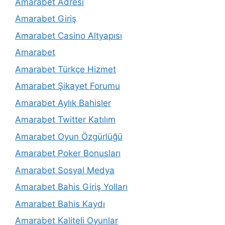
Amarabet Adresi
Amarabet Giriş
Amarabet Casino Altyapısı
Amarabet
Amarabet Türkçe Hizmet
Amarabet Şikayet Forumu
Amarabet Aylık Bahisler
Amarabet Twitter Katılım
Amarabet Oyun Özgürlüğü
Amarabet Poker Bonusları
Amarabet Sosyal Medya
Amarabet Bahis Giriş Yolları
Amarabet Bahis Kaydı
Amarabet Kaliteli Oyunlar