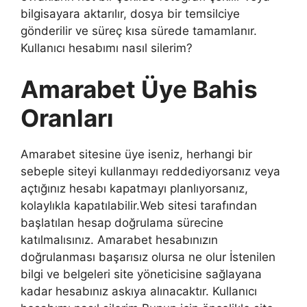
bilgisayara aktarılır, dosya bir temsilciye
gönderilir ve süreç kısa sürede tamamlanır.
Kullanıcı hesabımı nasıl silerim?
Amarabet Üye Bahis
Oranları
Amarabet sitesine üye iseniz, herhangi bir
sebeple siteyi kullanmayı reddediyorsanız veya
açtığınız hesabı kapatmayı planlıyorsanız,
kolaylıkla kapatılabilir.Web sitesi tarafından
başlatılan hesap doğrulama sürecine
katılmalısınız. Amarabet hesabınızın
doğrulanması başarısız olursa ne olur İstenilen
bilgi ve belgeleri site yöneticisine sağlayana
kadar hesabınız askıya alınacaktır. Kullanıcı