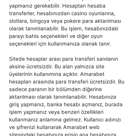
yapmanız gerekebilir. Hesaptan hesaba
transferler, hesabınızdan casino oyunlarına,
slotlara, bingoya veya pokere para aktarılması
olarak tanımlanabilir. Bu işlem, hesabınızdaki
parayı bahis seçenekleri ve diğer oyun
seçenekleri için kullanmanıza olanak tanır.
Sitede hesaplar arası para transferi sanılanın
aksine ücretsizdir. Bu alan yalnızca site
üyelerinin kullanımına açıktır. Amarabet
hesapları arasında para transferi ücretsizdir. Bu
sadece paranın bir bölümden diğerine
aktarılması olarak tanımlanabilir. Hesabınıza
giriş yapmanız, banka hesabı açmanız, burada
işlem yapmanız veya benzeri özellikleri
kullanmanız anlamına gelmez. Kullanıcı adınızı
ve şifrenizi kullanarak Amarabet web
sitesindeki hesabınıza erişip ana hesabınıza