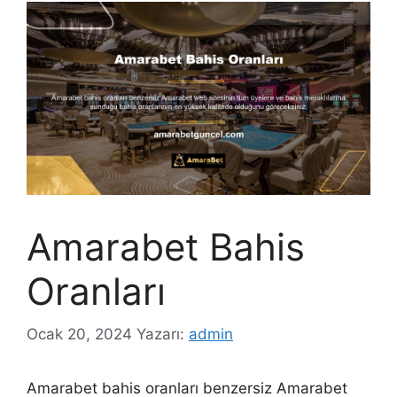
Amarabet Bahis
Oranları
Ocak 20, 2024
Yazarı:
admin
Amarabet bahis oranları benzersiz Amarabet