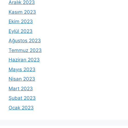
Aralık 2023
Kasım 2023
Ekim 2023
Eylül 2023
Ağustos 2023
Temmuz 2023
Haziran 2023
Mayıs 2023
Nisan 2023
Mart 2023
Şubat 2023
Ocak 2023