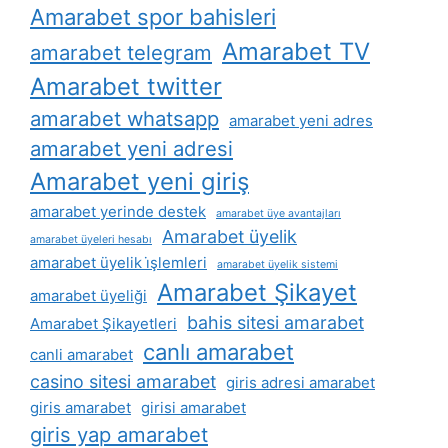
Amarabet spor bahisleri
Amarabet TV
amarabet telegram
Amarabet twitter
amarabet whatsapp
amarabet yeni adres
amarabet yeni adresi
Amarabet yeni giriş
amarabet yerinde destek
amarabet üye avantajları
Amarabet üyelik
amarabet üyeleri hesabı
amarabet üyelik i̇şlemleri
amarabet üyelik sistemi
Amarabet Şikayet
amarabet üyeliği
bahis sitesi amarabet
Amarabet Şikayetleri
canlı amarabet
canli amarabet
casino sitesi amarabet
giris adresi amarabet
giris amarabet
girisi amarabet
giris yap amarabet