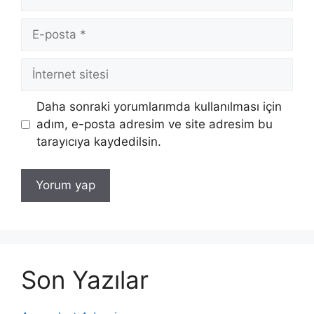
E-
posta
İnternet
sitesi
Daha sonraki yorumlarımda kullanılması için
adım, e-posta adresim ve site adresim bu
tarayıcıya kaydedilsin.
Son Yazılar