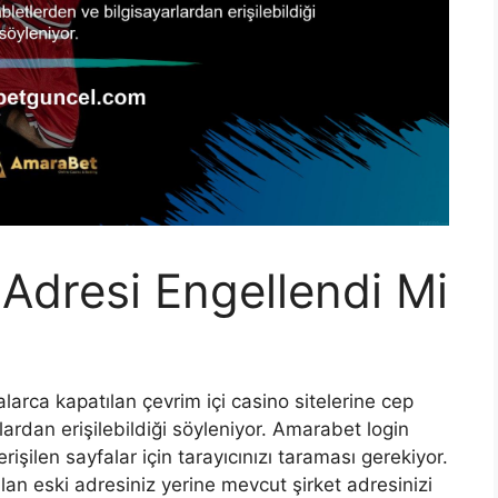
Adresi Engellendi Mi
arca kapatılan çevrim içi casino sitelerine cep
lardan erişilebildiği söyleniyor. Amarabet login
işilen sayfalar için tarayıcınızı taraması gerekiyor.
ılan eski adresiniz yerine mevcut şirket adresinizi