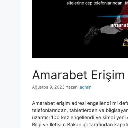
Amarabet Erişim 
Ağustos 9, 2023
Yazarı:
admin
Amarabet erişim adresi engellendi mi defal
telefonlarından, tabletlerden ve bilgisayar
uzantısı 100 kez engellendi ve şimdi yeni er
Bilgi ve İletişim Bakanlığı tarafından kapat