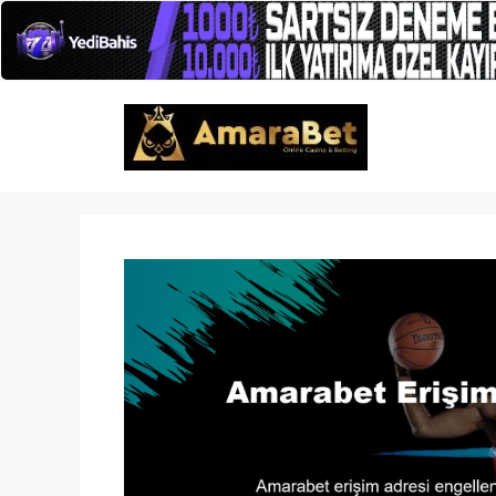
İçeriğe
atla