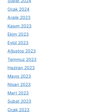
Şubat 2024
Ocak 2024
Aralık 2023
Kasım 2023
Ekim 2023
Eylül 2023
Ağustos 2023
Temmuz 2023
Haziran 2023
Mayıs 2023
Nisan 2023
Mart 2023
Şubat 2023
Ocak 2023