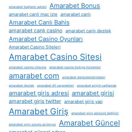
Amarabet Bonus
amarabet bağlantı adresi
amarabet canli maç izle
amarabet canlı
Amarabet Canlı Bahis
amarabet canlı casino
amarabet canlı destek
Amarabet Casino Oyunları
Amarabet Casino Siteleri
Amarabet Casino Sitesi
amarabet casino sitesine
amarabet casino türkiye hizmetleri
amarabet com
amarabet derecelendirmeleri
amarabet destek
amarabet dil seçenekleri
amarabet erişim sağlamak
amarabet giris adresi
amarabet girisi
amarabet giris twitter
amarabet giris yap
Amarabet Giriş
amarabet giriş adresini değiştir
Amarabet Güncel
amarabet giriş sorunu açılmıyor