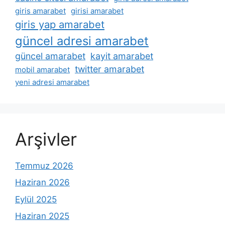
giris amarabet
girisi amarabet
giris yap amarabet
güncel adresi amarabet
güncel amarabet
kayit amarabet
twitter amarabet
mobil amarabet
yeni adresi amarabet
Arşivler
Temmuz 2026
Haziran 2026
Eylül 2025
Haziran 2025