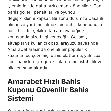
işlemlerinizde daha hızlı olmanız önemlidir. Canlı
bahis golleri, penaltıları ve oyuncu
değişikliklerini kapsar. Bu zorlu durumda başarılı
olmanıza yardımcı olmak için bahis kuponunuzu
nasıl hızlı bir şekilde tamamlayacağınız
konusunda size bilgi vereceğiz. Gelişmiş
altyapısı ve kullanıcı dostu arayüzü sayesinde
Amarabet arasında önemli bir popülerlik
kazanan bu çevrimiçi bahis platformu, yalnızca
spor bahisleri için gerekli olan temel istatistik ve
bilgileri sunmaktadır.
Amarabet Hızlı Bahis
Kuponu Güvenilir Bahis
Sistemi
Şu anda Amarabet hızlı bahis kuponunuzu