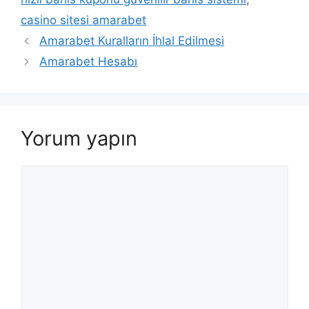
casino sitesi amarabet
Amarabet Kuralların İhlal Edilmesi
Amarabet Hesabı
Yorum yapın
Yorum