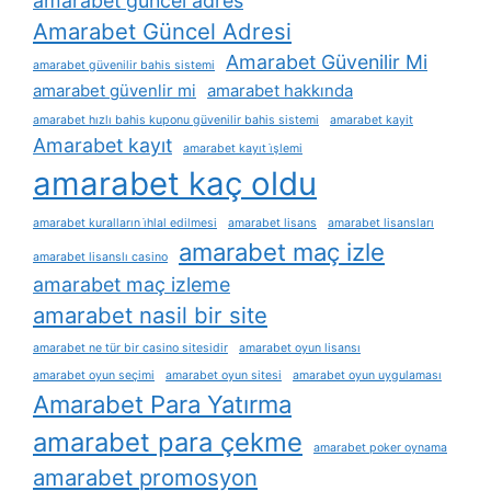
amarabet güncel adres
Amarabet Güncel Adresi
Amarabet Güvenilir Mi
amarabet güvenilir bahis sistemi
amarabet güvenlir mi
amarabet hakkında
amarabet hızlı bahis kuponu güvenilir bahis sistemi
amarabet kayit
Amarabet kayıt
amarabet kayıt i̇şlemi
amarabet kaç oldu
amarabet kuralların i̇hlal edilmesi
amarabet lisans
amarabet lisansları
amarabet maç izle
amarabet lisanslı casino
amarabet maç izleme
amarabet nasil bir site
amarabet ne tür bir casino sitesidir
amarabet oyun lisansı
amarabet oyun seçimi
amarabet oyun sitesi
amarabet oyun uygulaması
Amarabet Para Yatırma
amarabet para çekme
amarabet poker oynama
amarabet promosyon