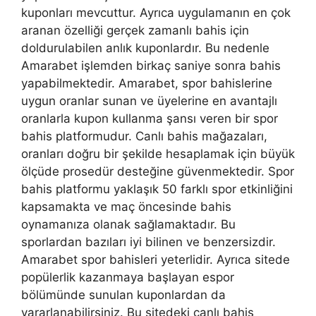
kuponları mevcuttur. Ayrıca uygulamanın en çok
aranan özelliği gerçek zamanlı bahis için
doldurulabilen anlık kuponlardır. Bu nedenle
Amarabet işlemden birkaç saniye sonra bahis
yapabilmektedir. Amarabet, spor bahislerine
uygun oranlar sunan ve üyelerine en avantajlı
oranlarla kupon kullanma şansı veren bir spor
bahis platformudur. Canlı bahis mağazaları,
oranları doğru bir şekilde hesaplamak için büyük
ölçüde prosedür desteğine güvenmektedir. Spor
bahis platformu yaklaşık 50 farklı spor etkinliğini
kapsamakta ve maç öncesinde bahis
oynamanıza olanak sağlamaktadır. Bu
sporlardan bazıları iyi bilinen ve benzersizdir.
Amarabet spor bahisleri yeterlidir. Ayrıca sitede
popülerlik kazanmaya başlayan espor
bölümünde sunulan kuponlardan da
yararlanabilirsiniz. Bu sitedeki canlı bahis