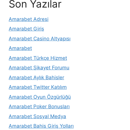
Son Yazılar
Amarabet Adresi
Amarabet Giriş
Amarabet Casino Altyapısı
Amarabet
Amarabet Türkçe Hizmet
Amarabet Şikayet Forumu
Amarabet Aylık Bahisler
Amarabet Twitter Katılım
Amarabet Oyun Özgürlüğü
Amarabet Poker Bonusları
Amarabet Sosyal Medya
Amarabet Bahis Giriş Yolları