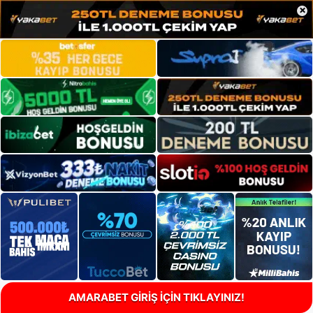
×
AMARABET GİRİŞ İÇİN TIKLAYINIZ!