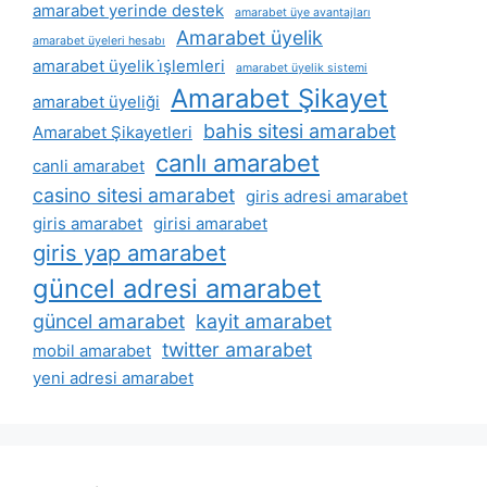
amarabet yerinde destek
amarabet üye avantajları
Amarabet üyelik
amarabet üyeleri hesabı
amarabet üyelik i̇şlemleri
amarabet üyelik sistemi
Amarabet Şikayet
amarabet üyeliği
bahis sitesi amarabet
Amarabet Şikayetleri
canlı amarabet
canli amarabet
casino sitesi amarabet
giris adresi amarabet
giris amarabet
girisi amarabet
giris yap amarabet
güncel adresi amarabet
güncel amarabet
kayit amarabet
twitter amarabet
mobil amarabet
yeni adresi amarabet