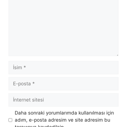
İsim
E-
posta
İnternet
sitesi
Daha sonraki yorumlarımda kullanılması için
adım, e-posta adresim ve site adresim bu