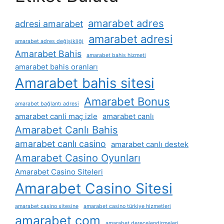
amarabet adres
adresi amarabet
amarabet adresi
amarabet adres değişikliği
Amarabet Bahis
amarabet bahis hizmeti
amarabet bahis oranları
Amarabet bahis sitesi
Amarabet Bonus
amarabet bağlantı adresi
amarabet canli maç izle
amarabet canlı
Amarabet Canlı Bahis
amarabet canlı casino
amarabet canlı destek
Amarabet Casino Oyunları
Amarabet Casino Siteleri
Amarabet Casino Sitesi
amarabet casino sitesine
amarabet casino türkiye hizmetleri
amarabet com
amarabet derecelendirmeleri