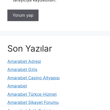
tarayıcıya kaydedilsin.
Son Yazılar
Amarabet Adresi
Amarabet Giriş
Amarabet Casino Altyapısı
Amarabet
Amarabet Türkçe Hizmet
Amarabet Şikayet Forumu