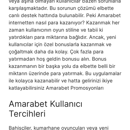
veya aşina olmayan kullanıcılar bazen sorunlarla
karşılaşmaktadır. Bu sorunun çözümü elbette
canlı destek hattında bulunabilir. Peki Amarabet
internetten nasıl para kazanıyor? Kazanmak her
zaman kullanıcının oyun stiline ve tabii ki
yatırdıkları para miktarına bağlıdır. Ancak, yeni
kullanıcılar için özel bonuslarla kazanmak ve
çoğaltmak daha da kolay. Çok fazla para
yatırmadan hoş geldin bonusu alın. Bonus
kazanmanın bir başka yolu da elbette belli bir
miktarın üzerinde para yatırmak. Bu uygulamalar
ile kolayca kazanabilir ve hatta gelirinizi ikiye
katlayabilirsiniz Amarabet Promosyonları
Amarabet Kullanıcı
Tercihleri
Bahisçiler, kumarhane oyuncuları veya yeni