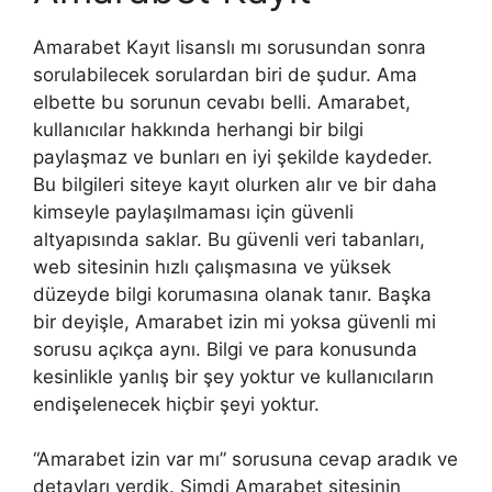
Amarabet Kayıt lisanslı mı sorusundan sonra
sorulabilecek sorulardan biri de şudur. Ama
elbette bu sorunun cevabı belli. Amarabet,
kullanıcılar hakkında herhangi bir bilgi
paylaşmaz ve bunları en iyi şekilde kaydeder.
Bu bilgileri siteye kayıt olurken alır ve bir daha
kimseyle paylaşılmaması için güvenli
altyapısında saklar. Bu güvenli veri tabanları,
web sitesinin hızlı çalışmasına ve yüksek
düzeyde bilgi korumasına olanak tanır. Başka
bir deyişle, Amarabet izin mi yoksa güvenli mi
sorusu açıkça aynı. Bilgi ve para konusunda
kesinlikle yanlış bir şey yoktur ve kullanıcıların
endişelenecek hiçbir şeyi yoktur.
“Amarabet izin var mı” sorusuna cevap aradık ve
detayları verdik. Şimdi Amarabet sitesinin