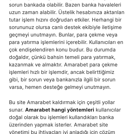
sorun bankada olabilir. Bazen banka havaleleri
uzun zaman alabilir. Üstelik hesabınıza aktarılan
tutar işlem hızını doğrudan etkiler. Herhangi bir
sorununuz olursa canlı destek ekibiyle iletişime
geçmeyi unutmayın. Bunlar, para çekme veya
para yatırma işlemlerini içerebilir. Kullanıcıları en
çok endişelendiren konu budur. Bu durumda
doğaldır, çünkü bahsin temeli para yatırmak,
kazanmak ve almaktır. Amarabet para çekme
işlemleri hızlı bir işlemdir, ancak belirttiğimiz
gibi, bir sorun veya bankanızla ilgili bir sorun
varsa, hemen desteğe gelmeyi unutmayın.
Bu site Amarabet kaldırmak için çeşitli yollar
sunar.
Amarabet hangi yöntemleri
kullanıcılar
doğal olarak bu işlemleri kullandıkları banka
üzerinden yapmak isterler. Amarabet site
yönetimi bu ihtiyaçları iyi anladığı için çözüm