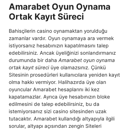
Amarabet Oyun Oynama
Ortak Kayıt Süreci
Bahisçilerin casino oynamaktan yorulduğu
zamanlar vardır. Oyun oynamaya ara vermek
istiyorsanız hesabınızın kapatılmasını talep
edebilirsiniz. Ancak üyeliğinizi sonlandırmanız
durumunda bir daha
Amarabet oyun oynama
ortak kayıt süreci
üye olamazsınız. Çünkü
Sitesinin prosedürleri kullanıcılara yeniden kayıt
olma hakkı vermiyor. Halihazırda üye olan
oyuncular Amarabet hesaplarını iki kez
kapatamazlar. Ayrıca üye hesabınızın bloke
edilmesini de talep edebilirsiniz, bu da
istemiyorsanız sizi casino sitesinden uzak
tutacaktır. Amarabet kullandığı altyapıyla ilgili
sorular, altyapı açısından zengin Siteleri