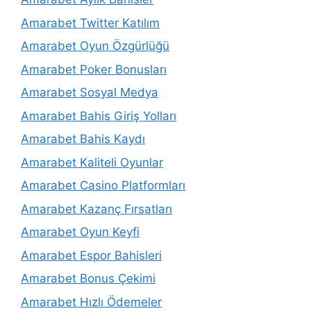
Amarabet Twitter Katılım
Amarabet Oyun Özgürlüğü
Amarabet Poker Bonusları
Amarabet Sosyal Medya
Amarabet Bahis Giriş Yolları
Amarabet Bahis Kaydı
Amarabet Kaliteli Oyunlar
Amarabet Casino Platformları
Amarabet Kazanç Fırsatları
Amarabet Oyun Keyfi
Amarabet Espor Bahisleri
Amarabet Bonus Çekimi
Amarabet Hızlı Ödemeler