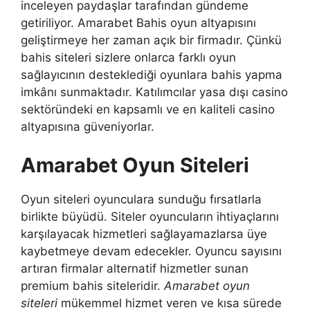
inceleyen paydaşlar tarafından gündeme
getiriliyor. Amarabet Bahis oyun altyapısını
geliştirmeye her zaman açık bir firmadır. Çünkü
bahis siteleri sizlere onlarca farklı oyun
sağlayıcının desteklediği oyunlara bahis yapma
imkânı sunmaktadır. Katılımcılar yasa dışı casino
sektöründeki en kapsamlı ve en kaliteli casino
altyapısına güveniyorlar.
Amarabet Oyun Siteleri
Oyun siteleri oyunculara sunduğu fırsatlarla
birlikte büyüdü. Siteler oyuncuların ihtiyaçlarını
karşılayacak hizmetleri sağlayamazlarsa üye
kaybetmeye devam edecekler. Oyuncu sayısını
artıran firmalar alternatif hizmetler sunan
premium bahis siteleridir.
Amarabet oyun
siteleri
mükemmel hizmet veren ve kısa sürede