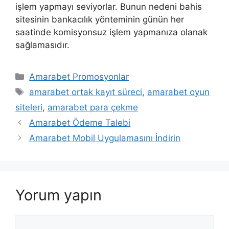
işlem yapmayı seviyorlar. Bunun nedeni bahis
sitesinin bankacılık yönteminin günün her
saatinde komisyonsuz işlem yapmanıza olanak
sağlamasıdır.
Kategoriler
Amarabet Promosyonlar
Etiketler
amarabet ortak kayıt süreci
,
amarabet oyun
siteleri
,
amarabet para çekme
Amarabet Ödeme Talebi
Amarabet Mobil Uygulamasını İndirin
Yorum yapın
Yorum