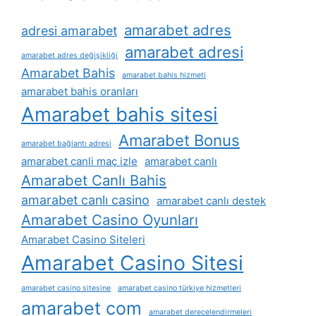
amarabet adres
adresi amarabet
amarabet adresi
amarabet adres değişikliği
Amarabet Bahis
amarabet bahis hizmeti
amarabet bahis oranları
Amarabet bahis sitesi
Amarabet Bonus
amarabet bağlantı adresi
amarabet canli maç izle
amarabet canlı
Amarabet Canlı Bahis
amarabet canlı casino
amarabet canlı destek
Amarabet Casino Oyunları
Amarabet Casino Siteleri
Amarabet Casino Sitesi
amarabet casino sitesine
amarabet casino türkiye hizmetleri
amarabet com
amarabet derecelendirmeleri