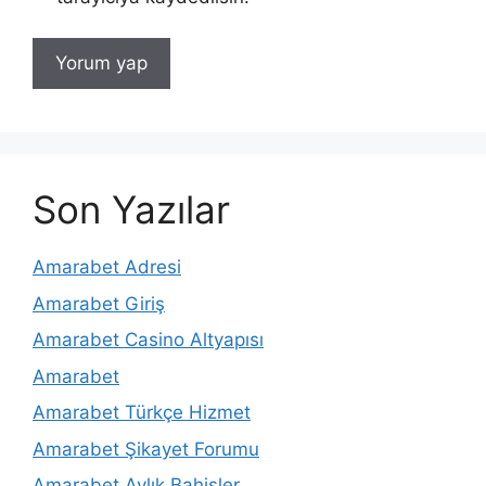
Son Yazılar
Amarabet Adresi
Amarabet Giriş
Amarabet Casino Altyapısı
Amarabet
Amarabet Türkçe Hizmet
Amarabet Şikayet Forumu
Amarabet Aylık Bahisler