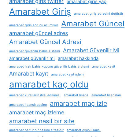
amarabet giris twitter
amarabet giris yap
Amarabet Giriş
amarabet giriş adresini değiştir
Amarabet Güncel
amarabet giriş sorunu açılmıyor
amarabet güncel adres
Amarabet Güncel Adresi
Amarabet Güvenilir Mi
amarabet güvenilir bahis sistemi
amarabet güvenlir mi
amarabet hakkında
amarabet hızlı bahis kuponu güvenilir bahis sistemi
amarabet kayit
Amarabet kayıt
amarabet kayıt i̇şlemi
amarabet kaç oldu
amarabet kuralların i̇hlal edilmesi
amarabet lisans
amarabet lisansları
amarabet maç izle
amarabet lisanslı casino
amarabet maç izleme
amarabet nasil bir site
amarabet ne tür bir casino sitesidir
amarabet oyun lisansı