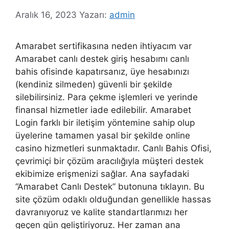
Aralık 16, 2023
Yazarı:
admin
Amarabet sertifikasına neden ihtiyacım var
Amarabet canlı destek giriş hesabımı canlı
bahis ofisinde kapatırsanız, üye hesabınızı
(kendiniz silmeden) güvenli bir şekilde
silebilirsiniz. Para çekme işlemleri ve yerinde
finansal hizmetler iade edilebilir. Amarabet
Login farklı bir iletişim yöntemine sahip olup
üyelerine tamamen yasal bir şekilde online
casino hizmetleri sunmaktadır. Canlı Bahis Ofisi,
çevrimiçi bir çözüm aracılığıyla müşteri destek
ekibimize erişmenizi sağlar. Ana sayfadaki
“Amarabet Canlı Destek” butonuna tıklayın. Bu
site çözüm odaklı olduğundan genellikle hassas
davranıyoruz ve kalite standartlarımızı her
geçen gün geliştiriyoruz. Her zaman ana