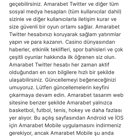
geçebilirsiniz. Amarabet Twitter ve diğer tüm
sosyal medya hesapları (tüm kullanıcılar dahil)
sizinle ve diğer kullanıcılarla iletişim kurar ve
size güvenli bir oyun ortamı sağlar. Amarabet
Twitter hesabınızı koruyarak sağlam yatırımlar
yapın ve para kazanın. Casino dünyasından
haberler, etkinlik teklifleri, spor bahisleri ve çok
çeşitli oyunlar hakkında ilk öğrenen siz olun.
Amarabet Twitter hesabı her zaman aktif
olduğundan en son bilgilere hızlı bir şekilde
ulaşabilirsiniz. Güncellemeyi beğeneceğinizi
umuyoruz. Lütfen güncellemelerin keyfini
çıkarmaya devam edin. Amarabet tasarım web
sitesine benzer şekilde Amarabet yalnızca
basketbol, ​​futbol, ​​tenis, hokey ve daha fazlası
yer alıyor. Bu açılış sayfasından Android ve İOS
için Amarabet Mobile uygulamasını indirmeniz
gerekiyor, ancak Amarabet Mobile şu anda