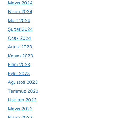
Mayıs 2024
Nisan 2024
Mart 2024
Şubat 2024
Ocak 2024
Aralık 2023
Kasım 2023
Ekim 2023
Eylül 2023
Ağustos 2023
Temmuz 2023
Haziran 2023
Mayıs 2023
Nisan 2023