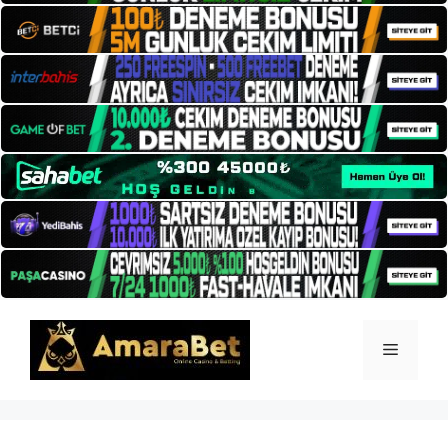
İçeriğe
atla
Menü