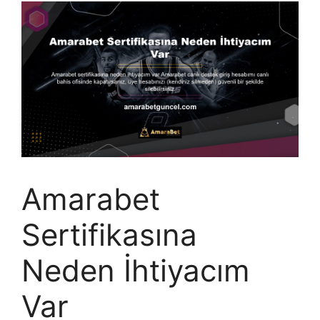
Amarabet
Sertifikasına
Neden İhtiyacım
Var