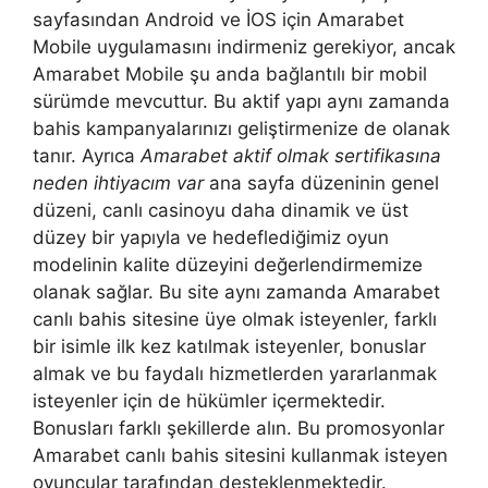
sayfasından Android ve İOS için Amarabet
Mobile uygulamasını indirmeniz gerekiyor, ancak
Amarabet Mobile şu anda bağlantılı bir mobil
sürümde mevcuttur. Bu aktif yapı aynı zamanda
bahis kampanyalarınızı geliştirmenize de olanak
tanır. Ayrıca
Amarabet aktif olmak sertifikasına
neden ihtiyacım var
ana sayfa düzeninin genel
düzeni, canlı casinoyu daha dinamik ve üst
düzey bir yapıyla ve hedeflediğimiz oyun
modelinin kalite düzeyini değerlendirmemize
olanak sağlar. Bu site aynı zamanda Amarabet
canlı bahis sitesine üye olmak isteyenler, farklı
bir isimle ilk kez katılmak isteyenler, bonuslar
almak ve bu faydalı hizmetlerden yararlanmak
isteyenler için de hükümler içermektedir.
Bonusları farklı şekillerde alın. Bu promosyonlar
Amarabet canlı bahis sitesini kullanmak isteyen
oyuncular tarafından desteklenmektedir.