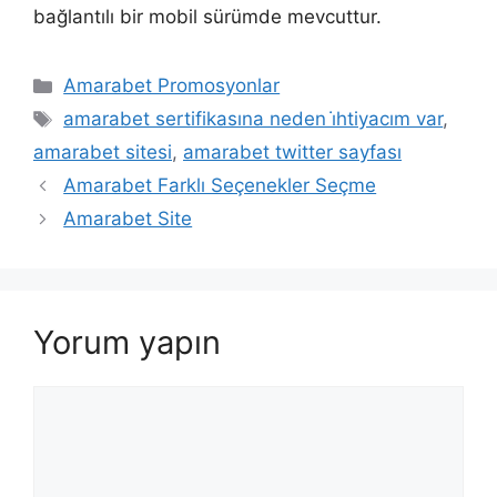
bağlantılı bir mobil sürümde mevcuttur.
Kategoriler
Amarabet Promosyonlar
Etiketler
amarabet sertifikasına neden i̇htiyacım var
,
amarabet sitesi
,
amarabet twitter sayfası
Amarabet Farklı Seçenekler Seçme
Amarabet Site
Yorum yapın
Yorum