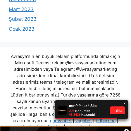
Mart 2023
Şubat 2023
Ocak 2023
Avrasya'nın en büyük reklam platformunda olmak için
Microsoft Teams:
reklam@avrasyamarketing.com
adresimizden veya Telegram: @Avrasyamarketing
adresimizden irtibat kurabilirsiniz. (Tek iletişim
adreslerimiz teams / telegram ve mail adresimizdir.
Harici hiçbir iletişim adresimiz bulunmamaktadır.
Lütfen itibar etmeyiniz.) Türkiye yasalarına göre 7258
sayılı kanun uyarınca yasa dışı bahis oynamanın
cezaları mevcuttur. Şu an bulunduğunuz site hiç bir
şekilde illegal bahis oyunları oynatmıyor ve oynamaya
aracı olmuyordur.
ganyanbet
|
zagabet
|
bftharena
|
reslot
|
galabetfreebet
|
armonibet
|
enparabet
|
×