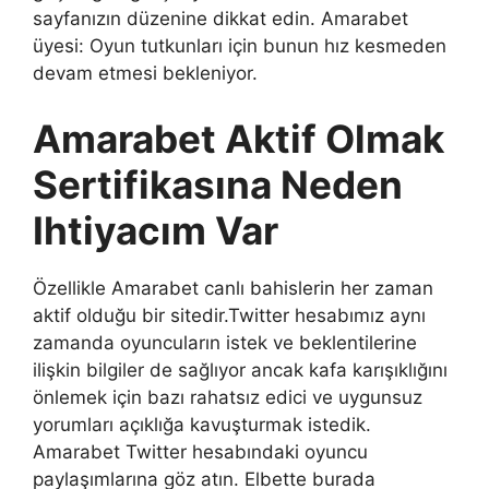
sayfanızın düzenine dikkat edin. Amarabet
üyesi: Oyun tutkunları için bunun hız kesmeden
devam etmesi bekleniyor.
Amarabet Aktif Olmak
Sertifikasına Neden
Ihtiyacım Var
Özellikle Amarabet canlı bahislerin her zaman
aktif olduğu bir sitedir.Twitter hesabımız aynı
zamanda oyuncuların istek ve beklentilerine
ilişkin bilgiler de sağlıyor ancak kafa karışıklığını
önlemek için bazı rahatsız edici ve uygunsuz
yorumları açıklığa kavuşturmak istedik.
Amarabet Twitter hesabındaki oyuncu
paylaşımlarına göz atın. Elbette burada