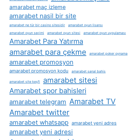
amarabet maç izleme
amarabet nasil bir site
amarabet ne tür bir casino sitesidir
amarabet oyun lisansı
amarabet oyun seçimi
amarabet oyun sitesi
amarabet oyun uygulaması
Amarabet Para Yatırma
amarabet para çekme
amarabet poker oynama
amarabet promosyon
amarabet promosyon kodu
amarabet sanal bahis
amarabet sitesi
amarabet site keşfi
Amarabet spor bahisleri
Amarabet TV
amarabet telegram
Amarabet twitter
amarabet whatsapp
amarabet yeni adres
amarabet yeni adresi