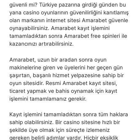
güvenli mi? Türkiye pazarına girdiği günden bu
yana casino oyunlarının güvenilirliğini kanıtlamış
olan markanın internet sitesi Amarabet güvenle
oynayabilirsiniz. Amarabet kayıt işlemini
tamamladıktan sonra Amarabet free spinleri ile
kazancınızı artırabilirsiniz.
Amarabet, uzun bir aradan sonra oyun
makinelerine giren ve üyelerini her geçen gün
şaşırtan, başarılı hizmet yelpazesine sahip bir
oyun sitesidir. Resmi Amarabet kayıt sitesi,
ticaret yapmak ve bahis oynamak için kayıt
işlemini tamamlamanız gerekir.
Kayıt işlemini tamamladıktan sonra tüm haklara
sahip olabilirsiniz. Bir casino sitesine hızlı bir
şekilde üye olmak için süreçte izlemeniz
gereken belirli adımlar vardır. Hiçbir eksiklik