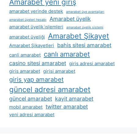
Amarabet yeni giriş
amarabet yerinde destek
amarabet üye avantajları
Amarabet üyelik
amarabet üyeleri hesabı
amarabet üyelik i̇şlemleri
amarabet üyelik sistemi
Amarabet Şikayet
amarabet üyeliği
bahis sitesi amarabet
Amarabet Şikayetleri
canlı amarabet
canli amarabet
casino sitesi amarabet
giris adresi amarabet
giris amarabet
girisi amarabet
giris yap amarabet
güncel adresi amarabet
güncel amarabet
kayit amarabet
twitter amarabet
mobil amarabet
yeni adresi amarabet