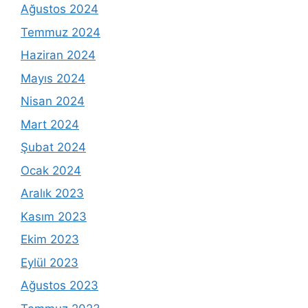
Ağustos 2024
Temmuz 2024
Haziran 2024
Mayıs 2024
Nisan 2024
Mart 2024
Şubat 2024
Ocak 2024
Aralık 2023
Kasım 2023
Ekim 2023
Eylül 2023
Ağustos 2023