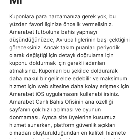
Mi
Kuponlara para harcamanıza gerek yok, bu
yüzden favori liginize öncelik vermelisiniz.
Amarabet futboluna bahis yapmayı
düşündüğünüzde, Avrupa liglerinin başı çektiğini
göreceksiniz. Ancak takım puanları periyodik
olarak değiştiği için detaylı doğrulama için
kuponu doldurmak için gerekli adımları
atmalısınız. Kuponları bu şekilde doldurarak
daha makul bir gelir elde edebilir ve maksimum
hizmet için web sitesine daha kolay erişmek için
Amarabet iOS uygulamasını kullanabilirsiniz.
Amarabet Canlı Bahis Ofisinin ana özelliği
sayfanın çok hızlı açılması ve oyunun
donmaması. Ayrıca site üyelerine kusursuz
hizmet sunarken, platform güvenlik açıkları
olmadan oluşturulduğundan en kaliteli hizmete