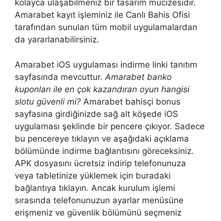
kolayca ulaşabilmeniz bir tasarım mucizesidir.
Amarabet kayıt işleminiz ile Canlı Bahis Ofisi
tarafından sunulan tüm mobil uygulamalardan
da yararlanabilirsiniz.
Amarabet iOS uygulaması indirme linki tanıtım
sayfasında mevcuttur.
Amarabet banko
kuponları ile en çok kazandıran oyun hangisi
slotu güvenli mi?
Amarabet bahisçi bonus
sayfasına girdiğinizde sağ alt köşede iOS
uygulaması şeklinde bir pencere çıkıyor. Sadece
bu pencereye tıklayın ve aşağıdaki açıklama
bölümünde indirme bağlantısını göreceksiniz.
APK dosyasını ücretsiz indirip telefonunuza
veya tabletinize yüklemek için buradaki
bağlantıya tıklayın. Ancak kurulum işlemi
sırasında telefonunuzun ayarlar menüsüne
erişmeniz ve güvenlik bölümünü seçmeniz