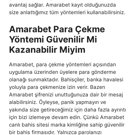
avantaj sağlar. Amarabet kayıt olduğunuzda
size anlattığımız tüm yöntemleri kullanabilirsiniz.
Amarabet Para Çekme
Yöntemi Güvenilir Mi
Kazanabilir Miyim
Amarabet, para çekme yöntemleri açısından
uygulama üzerinden üyelere para gönderme
olanağı sunmaktadır. Bahisçiler, banka havalesi
yoluyla para çekmenize izin verir. Bazen
Amarabet şifrenizi unuttuğunuza dair bir mesaj
alabilirsiniz. Öyleyse, panik yapmayın ve
yakında size getireceğimiz için daha fazla ayrıntı
için bizi izlemeye devam edin. Çünkü Amarabet
canlı bahis sitesi marka kimliğine sahip güvenilir
bir bahis firmasıdır. Yalnızca parolanızı