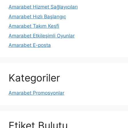
Amarabet Hizmet Sağlayıcıları
Amarabet Hızlı Başlangıç
Amarabet Takım Keşfi
Amarabet Etkileşimli Oyunlar
Amarabet E-posta
Kategoriler
Amarabet Promosyonlar
Etiket Bulutu