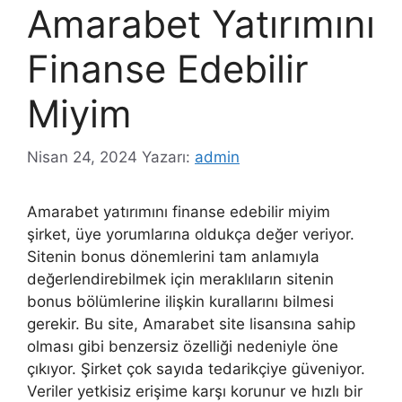
Amarabet Yatırımını
Finanse Edebilir
Miyim
Nisan 24, 2024
Yazarı:
admin
Amarabet yatırımını finanse edebilir miyim
şirket, üye yorumlarına oldukça değer veriyor.
Sitenin bonus dönemlerini tam anlamıyla
değerlendirebilmek için meraklıların sitenin
bonus bölümlerine ilişkin kurallarını bilmesi
gerekir. Bu site, Amarabet site lisansına sahip
olması gibi benzersiz özelliği nedeniyle öne
çıkıyor. Şirket çok sayıda tedarikçiye güveniyor.
Veriler yetkisiz erişime karşı korunur ve hızlı bir