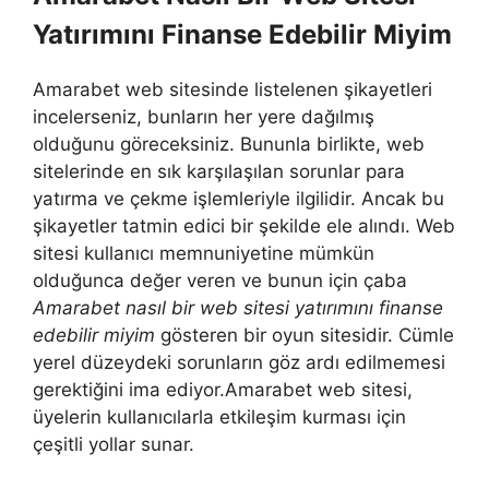
Yatırımını Finanse Edebilir Miyim
Amarabet web sitesinde listelenen şikayetleri
incelerseniz, bunların her yere dağılmış
olduğunu göreceksiniz. Bununla birlikte, web
sitelerinde en sık karşılaşılan sorunlar para
yatırma ve çekme işlemleriyle ilgilidir. Ancak bu
şikayetler tatmin edici bir şekilde ele alındı. Web
sitesi kullanıcı memnuniyetine mümkün
olduğunca değer veren ve bunun için çaba
Amarabet nasıl bir web sitesi yatırımını finanse
edebilir miyim
gösteren bir oyun sitesidir. Cümle
yerel düzeydeki sorunların göz ardı edilmemesi
gerektiğini ima ediyor.Amarabet web sitesi,
üyelerin kullanıcılarla etkileşim kurması için
çeşitli yollar sunar.