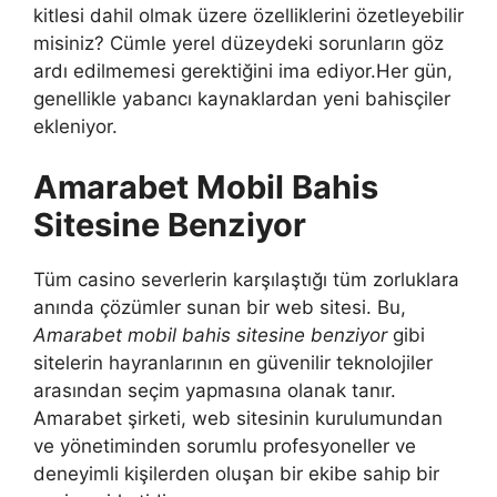
kitlesi dahil olmak üzere özelliklerini özetleyebilir
misiniz? Cümle yerel düzeydeki sorunların göz
ardı edilmemesi gerektiğini ima ediyor.Her gün,
genellikle yabancı kaynaklardan yeni bahisçiler
ekleniyor.
Amarabet Mobil Bahis
Sitesine Benziyor
Tüm casino severlerin karşılaştığı tüm zorluklara
anında çözümler sunan bir web sitesi. Bu,
Amarabet mobil bahis sitesine benziyor
gibi
sitelerin hayranlarının en güvenilir teknolojiler
arasından seçim yapmasına olanak tanır.
Amarabet şirketi, web sitesinin kurulumundan
ve yönetiminden sorumlu profesyoneller ve
deneyimli kişilerden oluşan bir ekibe sahip bir