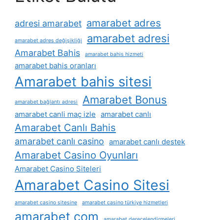
amarabet adres
adresi amarabet
amarabet adresi
amarabet adres değişikliği
Amarabet Bahis
amarabet bahis hizmeti
amarabet bahis oranları
Amarabet bahis sitesi
Amarabet Bonus
amarabet bağlantı adresi
amarabet canli maç izle
amarabet canlı
Amarabet Canlı Bahis
amarabet canlı casino
amarabet canlı destek
Amarabet Casino Oyunları
Amarabet Casino Siteleri
Amarabet Casino Sitesi
amarabet casino sitesine
amarabet casino türkiye hizmetleri
amarabet com
amarabet derecelendirmeleri