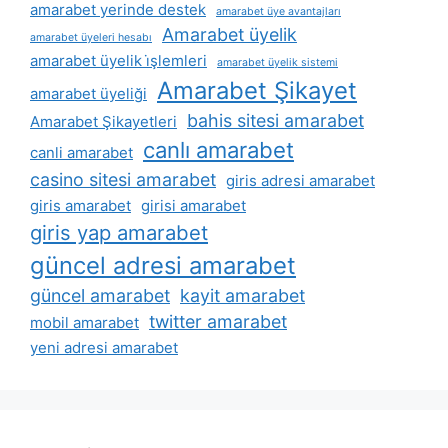
amarabet yerinde destek
amarabet üye avantajları
Amarabet üyelik
amarabet üyeleri hesabı
amarabet üyelik i̇şlemleri
amarabet üyelik sistemi
Amarabet Şikayet
amarabet üyeliği
bahis sitesi amarabet
Amarabet Şikayetleri
canlı amarabet
canli amarabet
casino sitesi amarabet
giris adresi amarabet
giris amarabet
girisi amarabet
giris yap amarabet
güncel adresi amarabet
güncel amarabet
kayit amarabet
twitter amarabet
mobil amarabet
yeni adresi amarabet