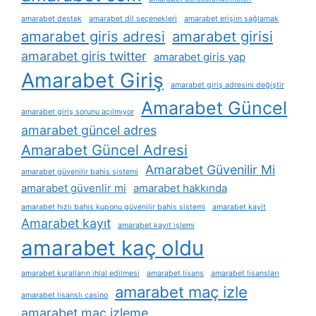
amarabet destek
amarabet dil seçenekleri
amarabet erişim sağlamak
amarabet giris adresi
amarabet girisi
amarabet giris twitter
amarabet giris yap
Amarabet Giriş
amarabet giriş adresini değiştir
Amarabet Güncel
amarabet giriş sorunu açılmıyor
amarabet güncel adres
Amarabet Güncel Adresi
Amarabet Güvenilir Mi
amarabet güvenilir bahis sistemi
amarabet güvenlir mi
amarabet hakkında
amarabet hızlı bahis kuponu güvenilir bahis sistemi
amarabet kayit
Amarabet kayıt
amarabet kayıt i̇şlemi
amarabet kaç oldu
amarabet kuralların i̇hlal edilmesi
amarabet lisans
amarabet lisansları
amarabet maç izle
amarabet lisanslı casino
amarabet maç izleme