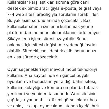
Kullanıcılar karşılaştıkları soruna göre canlı
destek ekibimiz aracılığıyla e-posta, telgraf veya
7-4 web sitesi aracılığıyla sorularını sorabilirler.
Bu yaklaşım sorunu anında çözecektir. Bazı
kullanıcılar sitenin izinlerini kullanmak yerine
platformdan memnun olmadıklarını ifade ediyor.
Şikâyetlerin işlem süresi uzayabilir. Bunu
önlemek için siteyi değiştirme yeteneği faydalı
olabilir. Sitedeki canlı destek ekibi sorununuzu
en kısa sürede çözecektir.
Oyun seçenekleri için mevcut mobil teknolojiyi
kullanın. Ana sayfasında en güncel büyük
oyunların ve bonusların yer aldığı bahis sitesi,
kullanım kolaylığı ve konforu ön planda tutarak
yenilendi ve yeniden tasarlandı. Web sitesinin
çağdaş, uyarlanabilir düzeni görsel olarak hoş
ve anlaşılır olup, oyuncuların istenen içeriği hızlı