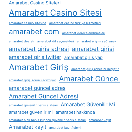
Amarabet Casino Siteleri
Amarabet Casino Sitesi
amarabet casino sitesine
amarabet casino türkiye hizmetleri
amarabet com
amarabet derecelendirmeleri
amarabet destek
amarabet dil seçenekleri
amarabet erişim sağlamak
amarabet giris adresi
amarabet girisi
amarabet giris twitter
amarabet giris yap
Amarabet Giriş
amarabet giriş adresini değiştir
Amarabet Güncel
amarabet giriş sorunu açılmıyor
amarabet güncel adres
Amarabet Güncel Adresi
Amarabet Güvenilir Mi
amarabet güvenilir bahis sistemi
amarabet güvenlir mi
amarabet hakkında
amarabet hızlı bahis kuponu güvenilir bahis sistemi
amarabet kayit
Amarabet kayıt
amarabet kayıt i̇şlemi