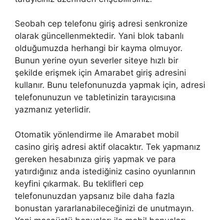
Seobah cep telefonu giriş adresi senkronize
olarak güncellenmektedir. Yani blok tabanlı
olduğumuzda herhangi bir kayma olmuyor.
Bunun yerine oyun severler siteye hızlı bir
şekilde erişmek için Amarabet giriş adresini
kullanır. Bunu telefonunuzda yapmak için, adresi
telefonunuzun ve tabletinizin tarayıcısına
yazmanız yeterlidir.
Otomatik yönlendirme ile Amarabet mobil
casino giriş adresi aktif olacaktır. Tek yapmanız
gereken hesabınıza giriş yapmak ve para
yatırdığınız anda istediğiniz casino oyunlarının
keyfini çıkarmak. Bu teklifleri cep
telefonunuzdan yapsanız bile daha fazla
bonustan yararlanabileceğinizi de unutmayın.