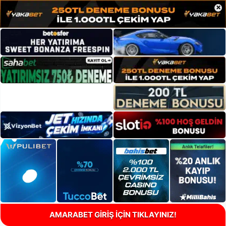
×
AMARABET GİRİŞ İÇİN TIKLAYINIZ!