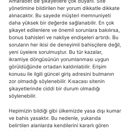
Amarabet de şikayetlere çok duyarlı. Site
yönetimine bildirilen her yorum dikkatle dikkate
alınacaktır. Bu sayede müşteri memnuniyeti
daha yüksek bir değerde sağlanabilir. En çok
şikayet edilenlere ve önemli sorunlara bakılırsa,
bonus bahisleri ve nakliye endişeleri artırdı. Bu
soruların her ikisi de deneyimli bahisçilere değil,
yeni üyelere sorulmuştur. Bu tür kazalar,
ikramiye döngüsünün yorumlanması uygun
görüldüğünde ortadan kaldırılabilir. Erişim
konusu ile ilgili güncel giriş adresini bulmanın
zor olmadığı söylenebilir. Kısacası sitenin
şikayetlerinde ciddi bir durum olmadığı
söylenebilir.
Hepimizin bildiği gibi ülkemizde yasa dışı kumar
ve bahis yasaktır. Bu nedenle, yukarıda
belirtilen alanlarda kendilerini kararlı gören