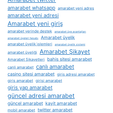
amarabet whatsapp
amarabet yeni adres
amarabet yeni adresi
Amarabet yeni giriş
amarabet yerinde destek
amarabet üye avantajları
Amarabet üyelik
amarabet üyeleri hesabı
amarabet üyelik i̇şlemleri
amarabet üyelik sistemi
Amarabet Şikayet
amarabet üyeliği
bahis sitesi amarabet
Amarabet Şikayetleri
canlı amarabet
canli amarabet
casino sitesi amarabet
giris adresi amarabet
giris amarabet
girisi amarabet
giris yap amarabet
güncel adresi amarabet
güncel amarabet
kayit amarabet
twitter amarabet
mobil amarabet