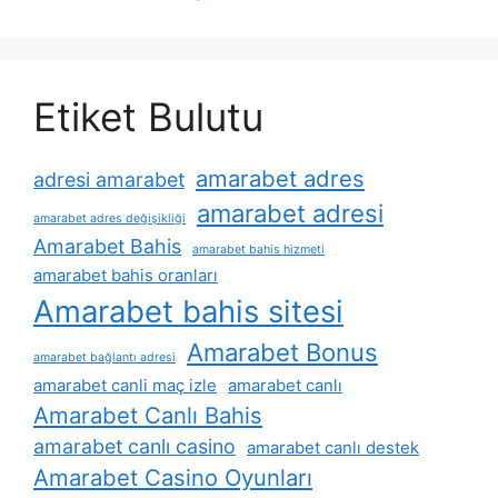
Etiket Bulutu
amarabet adres
adresi amarabet
amarabet adresi
amarabet adres değişikliği
Amarabet Bahis
amarabet bahis hizmeti
amarabet bahis oranları
Amarabet bahis sitesi
Amarabet Bonus
amarabet bağlantı adresi
amarabet canli maç izle
amarabet canlı
Amarabet Canlı Bahis
amarabet canlı casino
amarabet canlı destek
Amarabet Casino Oyunları