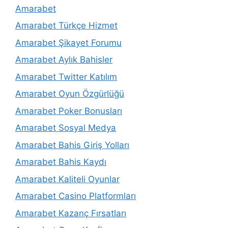
Amarabet
Amarabet Türkçe Hizmet
Amarabet Şikayet Forumu
Amarabet Aylık Bahisler
Amarabet Twitter Katılım
Amarabet Oyun Özgürlüğü
Amarabet Poker Bonusları
Amarabet Sosyal Medya
Amarabet Bahis Giriş Yolları
Amarabet Bahis Kaydı
Amarabet Kaliteli Oyunlar
Amarabet Casino Platformları
Amarabet Kazanç Fırsatları