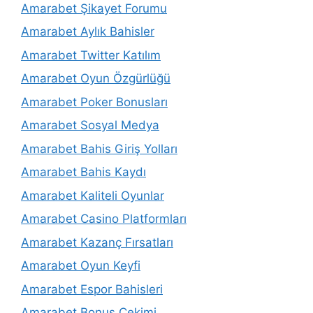
Amarabet Şikayet Forumu
Amarabet Aylık Bahisler
Amarabet Twitter Katılım
Amarabet Oyun Özgürlüğü
Amarabet Poker Bonusları
Amarabet Sosyal Medya
Amarabet Bahis Giriş Yolları
Amarabet Bahis Kaydı
Amarabet Kaliteli Oyunlar
Amarabet Casino Platformları
Amarabet Kazanç Fırsatları
Amarabet Oyun Keyfi
Amarabet Espor Bahisleri
Amarabet Bonus Çekimi