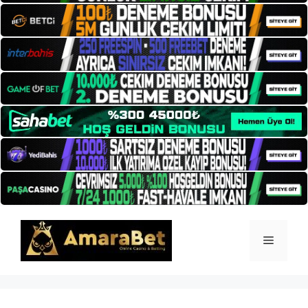
İçeriğe
atla
Menü