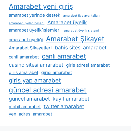
Amarabet yeni giriş
amarabet yerinde destek
amarabet üye avantajları
Amarabet üyelik
amarabet üyeleri hesabı
amarabet üyelik i̇şlemleri
amarabet üyelik sistemi
Amarabet Şikayet
amarabet üyeliği
bahis sitesi amarabet
Amarabet Şikayetleri
canlı amarabet
canli amarabet
casino sitesi amarabet
giris adresi amarabet
giris amarabet
girisi amarabet
giris yap amarabet
güncel adresi amarabet
güncel amarabet
kayit amarabet
twitter amarabet
mobil amarabet
yeni adresi amarabet