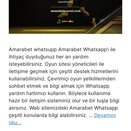
Amarabet whatsupp Amarabet Whatsapp’ı ile
ihtiyaç duyduğunuz her an yardım
isteyebilirsiniz. Oyun sitesi yöneticileri ile
iletişime geçmek için çeşitli destek hizmetlerini
kullanabilirsiniz. Çevrimiçi oyun yetkililerinden
sohbet etmek ve bilgi almak için Whatsapp
yardım hattımızı kullanın. Böylece kullanıma
hazır bir iletişim sisteminiz olur ve bir tuşla bilgi
alırsınız. Web sitemizdeki Amarabet Whatsapp
çeşitli konularda bilgi alabilirsiniz. …
Devamını
oku…