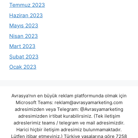
Temmuz 2023
Haziran 2023
Mayıs 2023
Nisan 2023
Mart 2023
Şubat 2023
Ocak 2023
Avrasya'nın en büyük reklam platformunda olmak için
Microsoft Teams:
reklam@avrasyamarketing.com
adresimizden veya Telegram: @Avrasyamarketing
adresimizden irtibat kurabilirsiniz. (Tek iletişim
adreslerimiz teams / telegram ve mail adresimizdir.
Harici hiçbir iletişim adresimiz bulunmamaktadır.
Lütfen itibar etmeyiniz.) Türkiye yasalarına göre 7258