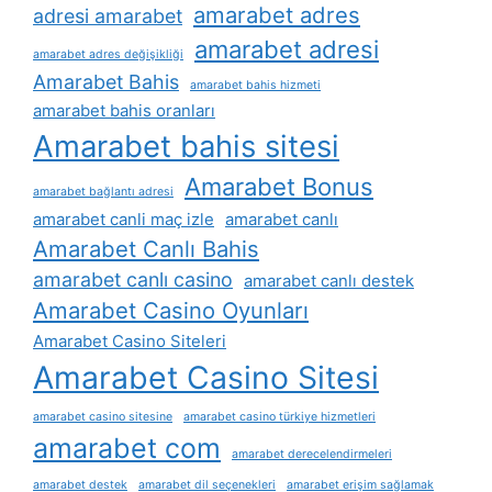
amarabet adres
adresi amarabet
amarabet adresi
amarabet adres değişikliği
Amarabet Bahis
amarabet bahis hizmeti
amarabet bahis oranları
Amarabet bahis sitesi
Amarabet Bonus
amarabet bağlantı adresi
amarabet canli maç izle
amarabet canlı
Amarabet Canlı Bahis
amarabet canlı casino
amarabet canlı destek
Amarabet Casino Oyunları
Amarabet Casino Siteleri
Amarabet Casino Sitesi
amarabet casino sitesine
amarabet casino türkiye hizmetleri
amarabet com
amarabet derecelendirmeleri
amarabet destek
amarabet dil seçenekleri
amarabet erişim sağlamak