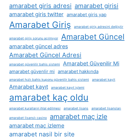
amarabet giris adresi
amarabet girisi
amarabet giris twitter
amarabet giris yap
Amarabet Giriş
amarabet giriş adresini değiştir
Amarabet Güncel
amarabet giriş sorunu açılmıyor
amarabet güncel adres
Amarabet Güncel Adresi
Amarabet Güvenilir Mi
amarabet güvenilir bahis sistemi
amarabet güvenlir mi
amarabet hakkında
amarabet hızlı bahis kuponu güvenilir bahis sistemi
amarabet kayit
Amarabet kayıt
amarabet kayıt i̇şlemi
amarabet kaç oldu
amarabet kuralların i̇hlal edilmesi
amarabet lisans
amarabet lisansları
amarabet maç izle
amarabet lisanslı casino
amarabet maç izleme
amarabet nasil bir site