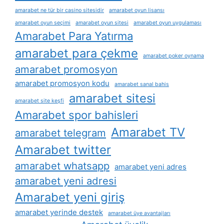
amarabet ne tür bir casino sitesidir
amarabet oyun lisansı
amarabet oyun seçimi
amarabet oyun sitesi
amarabet oyun uygulaması
Amarabet Para Yatırma
amarabet para çekme
amarabet poker oynama
amarabet promosyon
amarabet promosyon kodu
amarabet sanal bahis
amarabet sitesi
amarabet site keşfi
Amarabet spor bahisleri
Amarabet TV
amarabet telegram
Amarabet twitter
amarabet whatsapp
amarabet yeni adres
amarabet yeni adresi
Amarabet yeni giriş
amarabet yerinde destek
amarabet üye avantajları