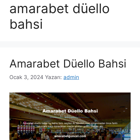
amarabet düello
bahsi
Amarabet Düello Bahsi
Ocak 3, 2024
Yazarı:
admin