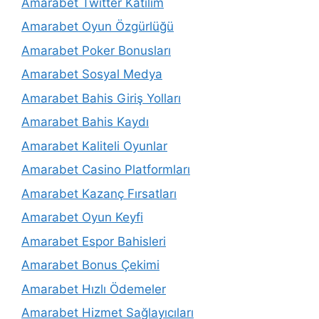
Amarabet Twitter Katılım
Amarabet Oyun Özgürlüğü
Amarabet Poker Bonusları
Amarabet Sosyal Medya
Amarabet Bahis Giriş Yolları
Amarabet Bahis Kaydı
Amarabet Kaliteli Oyunlar
Amarabet Casino Platformları
Amarabet Kazanç Fırsatları
Amarabet Oyun Keyfi
Amarabet Espor Bahisleri
Amarabet Bonus Çekimi
Amarabet Hızlı Ödemeler
Amarabet Hizmet Sağlayıcıları