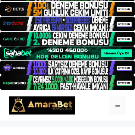
İçeriğe
atla
Menü