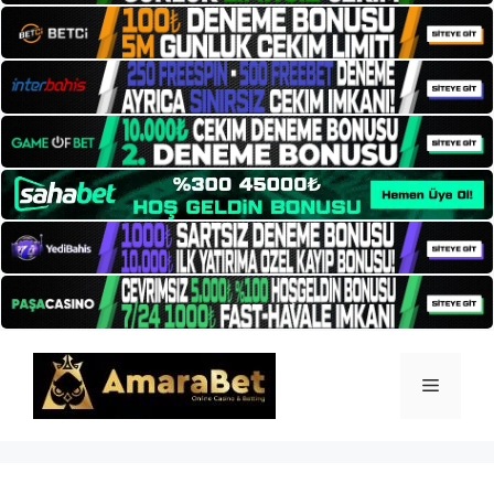
İçeriğe
atla
Menü