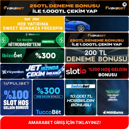
×
AMARABET GİRİŞ İÇİN TIKLAYINIZ!