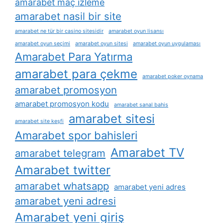
amarabet maç izleme
amarabet nasil bir site
amarabet ne tür bir casino sitesidir
amarabet oyun lisansı
amarabet oyun seçimi
amarabet oyun sitesi
amarabet oyun uygulaması
Amarabet Para Yatırma
amarabet para çekme
amarabet poker oynama
amarabet promosyon
amarabet promosyon kodu
amarabet sanal bahis
amarabet sitesi
amarabet site keşfi
Amarabet spor bahisleri
Amarabet TV
amarabet telegram
Amarabet twitter
amarabet whatsapp
amarabet yeni adres
amarabet yeni adresi
Amarabet yeni giriş