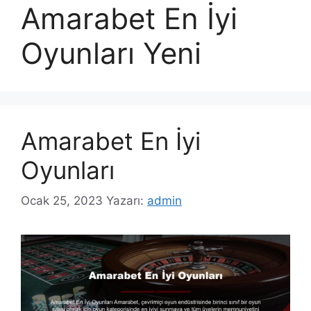
Amarabet En İyi
Oyunları Yeni
Amarabet En İyi
Oyunları
Ocak 25, 2023
Yazarı:
admin