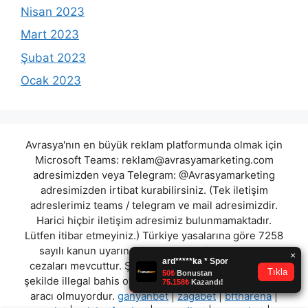
Nisan 2023
Mart 2023
Şubat 2023
Ocak 2023
Avrasya'nın en büyük reklam platformunda olmak için
Microsoft Teams:
reklam@avrasyamarketing.com
adresimizden veya Telegram: @Avrasyamarketing
adresimizden irtibat kurabilirsiniz. (Tek iletişim
adreslerimiz teams / telegram ve mail adresimizdir.
Harici hiçbir iletişim adresimiz bulunmamaktadır.
Lütfen itibar etmeyiniz.) Türkiye yasalarına göre 7258
sayılı kanun uyarınca yasa dışı bahis oynamanın
cezaları mevcuttur. Şu an bulunduğunuz site hiç bir
şekilde illegal bahis oyunları oynatmıyor ve oynamaya
aracı olmuyordur.
ganyanbet
|
zagabet
|
bftharena
|