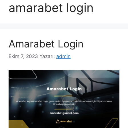
amarabet login
Amarabet Login
Ekim 7, 2023
Yazarı:
admin