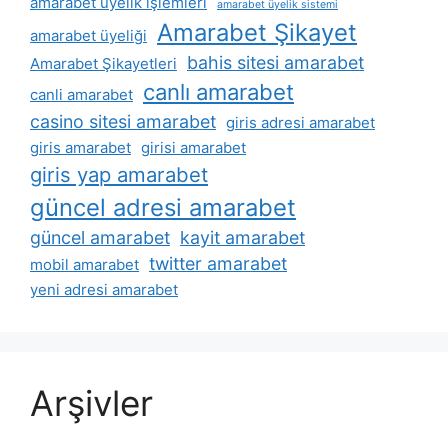
amarabet üyelik i̇şlemleri
amarabet üyelik sistemi
Amarabet Şikayet
amarabet üyeliği
bahis sitesi amarabet
Amarabet Şikayetleri
canlı amarabet
canli amarabet
casino sitesi amarabet
giris adresi amarabet
giris amarabet
girisi amarabet
giris yap amarabet
güncel adresi amarabet
güncel amarabet
kayit amarabet
twitter amarabet
mobil amarabet
yeni adresi amarabet
Arşivler