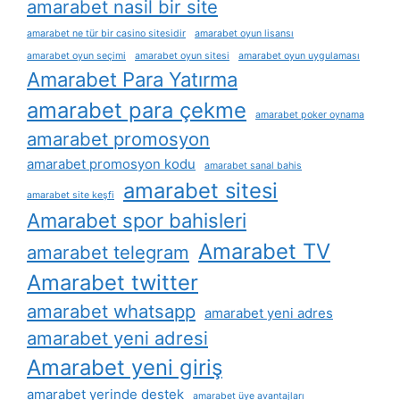
amarabet nasil bir site
amarabet ne tür bir casino sitesidir
amarabet oyun lisansı
amarabet oyun seçimi
amarabet oyun sitesi
amarabet oyun uygulaması
Amarabet Para Yatırma
amarabet para çekme
amarabet poker oynama
amarabet promosyon
amarabet promosyon kodu
amarabet sanal bahis
amarabet sitesi
amarabet site keşfi
Amarabet spor bahisleri
Amarabet TV
amarabet telegram
Amarabet twitter
amarabet whatsapp
amarabet yeni adres
amarabet yeni adresi
Amarabet yeni giriş
amarabet yerinde destek
amarabet üye avantajları