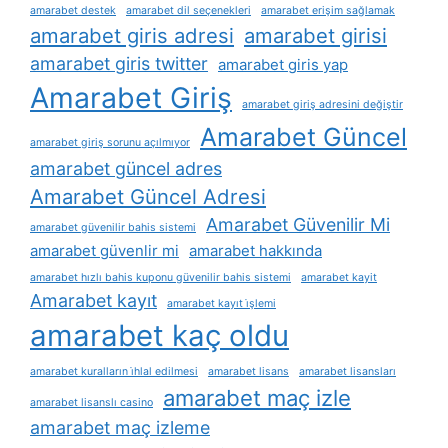
amarabet destek
amarabet dil seçenekleri
amarabet erişim sağlamak
amarabet giris adresi
amarabet girisi
amarabet giris twitter
amarabet giris yap
Amarabet Giriş
amarabet giriş adresini değiştir
Amarabet Güncel
amarabet giriş sorunu açılmıyor
amarabet güncel adres
Amarabet Güncel Adresi
Amarabet Güvenilir Mi
amarabet güvenilir bahis sistemi
amarabet güvenlir mi
amarabet hakkında
amarabet hızlı bahis kuponu güvenilir bahis sistemi
amarabet kayit
Amarabet kayıt
amarabet kayıt i̇şlemi
amarabet kaç oldu
amarabet kuralların i̇hlal edilmesi
amarabet lisans
amarabet lisansları
amarabet maç izle
amarabet lisanslı casino
amarabet maç izleme