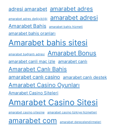
amarabet adres
adresi amarabet
amarabet adresi
amarabet adres değişikliği
Amarabet Bahis
amarabet bahis hizmeti
amarabet bahis oranları
Amarabet bahis sitesi
Amarabet Bonus
amarabet bağlantı adresi
amarabet canli maç izle
amarabet canlı
Amarabet Canlı Bahis
amarabet canlı casino
amarabet canlı destek
Amarabet Casino Oyunları
Amarabet Casino Siteleri
Amarabet Casino Sitesi
amarabet casino sitesine
amarabet casino türkiye hizmetleri
amarabet com
amarabet derecelendirmeleri