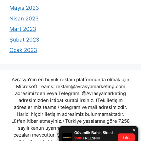
Mayıs 2023
Nisan 2023
Mart 2023
Şubat 2023
Ocak 2023
Avrasya'nın en büyük reklam platformunda olmak için
Microsoft Teams:
reklam@avrasyamarketing.com
adresimizden veya Telegram: @Avrasyamarketing
adresimizden irtibat kurabilirsiniz. (Tek iletişim
adreslerimiz teams / telegram ve mail adresimizdir.
Harici hiçbir iletişim adresimiz bulunmamaktadır.
Lütfen itibar etmeyiniz.) Türkiye yasalarına göre 7258
sayılı kanun uyarınca yasa dışı bahis oynamanın
cezaları mevcuttur. Şu an bulunduğunuz site hiç bir