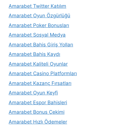
Amarabet Twitter Katılım
Amarabet Oyun Özgürlüğü
Amarabet Poker Bonusları
Amarabet Sosyal Medya
Amarabet Bahis Giriş Yolları
Amarabet Bahis Kaydı
Amarabet Kaliteli Oyunlar
Amarabet Casino Platformları
Amarabet Kazanç Fırsatları
Amarabet Oyun Keyfi
Amarabet Espor Bahisleri
Amarabet Bonus Çekimi
Amarabet Hızlı Ödemeler