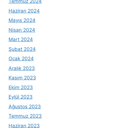
Temmuz 2024
Haziran 2024
Mayıs 2024
Nisan 2024
Mart 2024
Şubat 2024
Ocak 2024
Aralık 2023
Kasım 2023
Ekim 2023
Eylül 2023
Ağustos 2023
Temmuz 2023
Haziran 2023