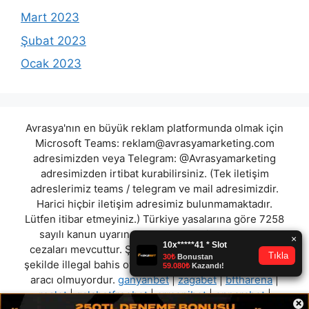
Mart 2023
Şubat 2023
Ocak 2023
Avrasya'nın en büyük reklam platformunda olmak için
Microsoft Teams:
reklam@avrasyamarketing.com
adresimizden veya Telegram: @Avrasyamarketing
adresimizden irtibat kurabilirsiniz. (Tek iletişim
adreslerimiz teams / telegram ve mail adresimizdir.
Harici hiçbir iletişim adresimiz bulunmamaktadır.
Lütfen itibar etmeyiniz.) Türkiye yasalarına göre 7258
sayılı kanun uyarınca yasa dışı bahis oynamanın
cezaları mevcuttur. Şu an bulunduğunuz site hiç bir
şekilde illegal bahis oyunları oynatmıyor ve oynamaya
aracı olmuyordur.
ganyanbet
|
zagabet
|
bftharena
|
reslot
|
galabetfreebet
|
armonibet
|
enparabet
|
×