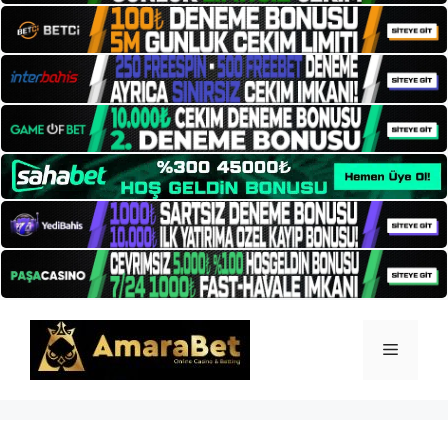
İçeriğe
atla
Menü