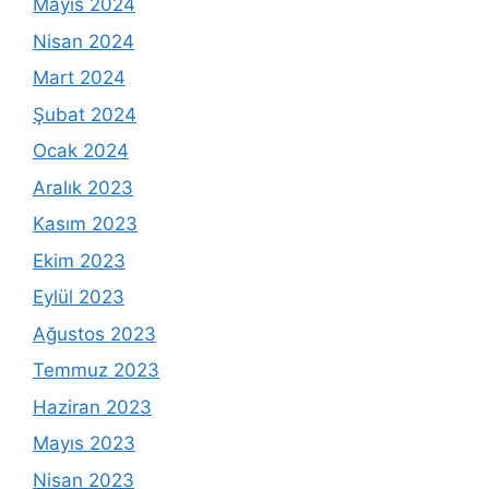
Mayıs 2024
Nisan 2024
Mart 2024
Şubat 2024
Ocak 2024
Aralık 2023
Kasım 2023
Ekim 2023
Eylül 2023
Ağustos 2023
Temmuz 2023
Haziran 2023
Mayıs 2023
Nisan 2023