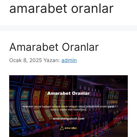
amarabet oranlar
Amarabet Oranlar
Ocak 8, 2025
Yazarı:
admin