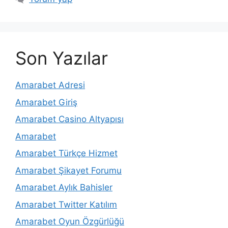
Son Yazılar
Amarabet Adresi
Amarabet Giriş
Amarabet Casino Altyapısı
Amarabet
Amarabet Türkçe Hizmet
Amarabet Şikayet Forumu
Amarabet Aylık Bahisler
Amarabet Twitter Katılım
Amarabet Oyun Özgürlüğü