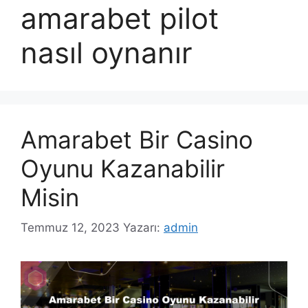
amarabet pilot
nasıl oynanır
Amarabet Bir Casino
Oyunu Kazanabilir
Misin
Temmuz 12, 2023
Yazarı:
admin