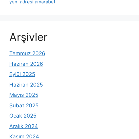
yeni adresi amarabet
Arşivler
Temmuz 2026
Haziran 2026
Eylül 2025
Haziran 2025
Mayıs 2025
Şubat 2025
Ocak 2025
Aralık 2024
Kasım 2024