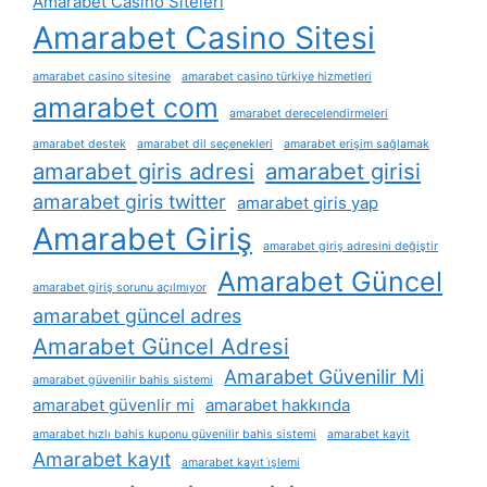
Amarabet Casino Siteleri
Amarabet Casino Sitesi
amarabet casino sitesine
amarabet casino türkiye hizmetleri
amarabet com
amarabet derecelendirmeleri
amarabet destek
amarabet dil seçenekleri
amarabet erişim sağlamak
amarabet giris adresi
amarabet girisi
amarabet giris twitter
amarabet giris yap
Amarabet Giriş
amarabet giriş adresini değiştir
Amarabet Güncel
amarabet giriş sorunu açılmıyor
amarabet güncel adres
Amarabet Güncel Adresi
Amarabet Güvenilir Mi
amarabet güvenilir bahis sistemi
amarabet güvenlir mi
amarabet hakkında
amarabet hızlı bahis kuponu güvenilir bahis sistemi
amarabet kayit
Amarabet kayıt
amarabet kayıt i̇şlemi