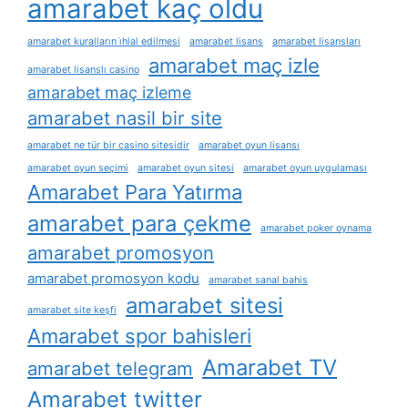
amarabet kaç oldu
amarabet kuralların i̇hlal edilmesi
amarabet lisans
amarabet lisansları
amarabet maç izle
amarabet lisanslı casino
amarabet maç izleme
amarabet nasil bir site
amarabet ne tür bir casino sitesidir
amarabet oyun lisansı
amarabet oyun seçimi
amarabet oyun sitesi
amarabet oyun uygulaması
Amarabet Para Yatırma
amarabet para çekme
amarabet poker oynama
amarabet promosyon
amarabet promosyon kodu
amarabet sanal bahis
amarabet sitesi
amarabet site keşfi
Amarabet spor bahisleri
Amarabet TV
amarabet telegram
Amarabet twitter