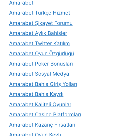
Amarabet
Amarabet Türkçe Hizmet
Amarabet Şikayet Forumu
Amarabet Aylık Bahisler
Amarabet Twitter Katılım
Amarabet Oyun Özgürlüğü
Amarabet Poker Bonusları
Amarabet Sosyal Medya
Amarabet Bahis Giriş Yolları
Amarabet Bahis Kaydı
Amarabet Kaliteli Oyunlar
Amarabet Casino Platformları
Amarabet Kazanç Fırsatları
Amarabet Oyun Keyfi