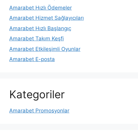
Amarabet Hızlı Ödemeler
Amarabet Hizmet Sağlayıcıları
Amarabet Hızlı Başlangıç
Amarabet Takım Keşfi
Amarabet Etkileşimli Oyunlar
Amarabet E-posta
Kategoriler
Amarabet Promosyonlar