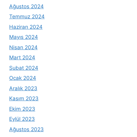
Ağustos 2024
Temmuz 2024
Haziran 2024
Mayıs 2024
Nisan 2024
Mart 2024
Şubat 2024
Ocak 2024
Aralık 2023
Kasım 2023
Ekim 2023
Eylül 2023
Ağustos 2023