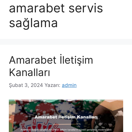
amarabet servis
sağlama
Amarabet İletişim
Kanalları
Şubat 3, 2024
Yazarı:
admin