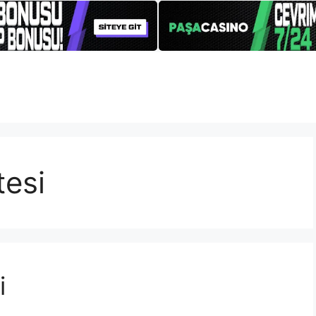
tesi
i