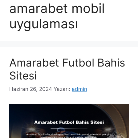
amarabet mobil
uygulaması
Amarabet Futbol Bahis
Sitesi
Haziran 26, 2024
Yazarı:
admin