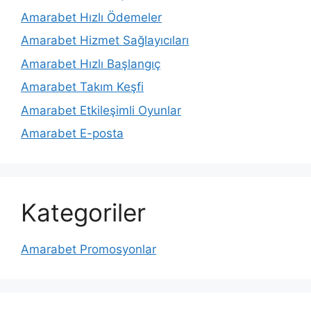
Amarabet Hızlı Ödemeler
Amarabet Hizmet Sağlayıcıları
Amarabet Hızlı Başlangıç
Amarabet Takım Keşfi
Amarabet Etkileşimli Oyunlar
Amarabet E-posta
Kategoriler
Amarabet Promosyonlar