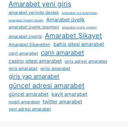
Amarabet yeni giriş
amarabet yerinde destek
amarabet üye avantajları
Amarabet üyelik
amarabet üyeleri hesabı
amarabet üyelik i̇şlemleri
amarabet üyelik sistemi
Amarabet Şikayet
amarabet üyeliği
bahis sitesi amarabet
Amarabet Şikayetleri
canlı amarabet
canli amarabet
casino sitesi amarabet
giris adresi amarabet
giris amarabet
girisi amarabet
giris yap amarabet
güncel adresi amarabet
güncel amarabet
kayit amarabet
twitter amarabet
mobil amarabet
yeni adresi amarabet