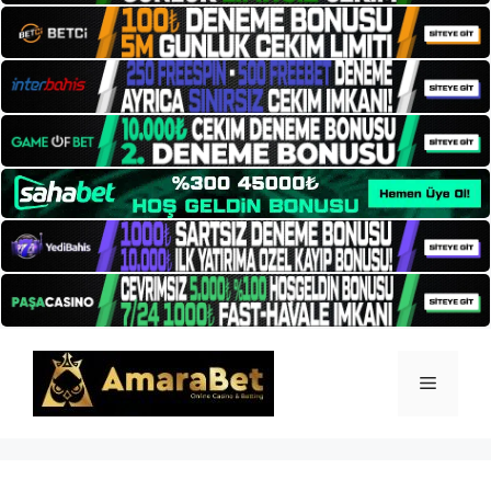
İçeriğe
atla
Menü