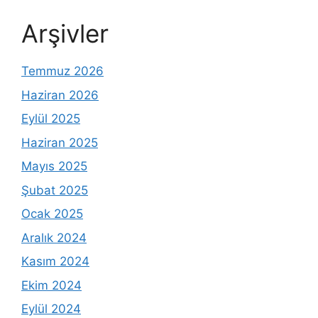
Arşivler
Temmuz 2026
Haziran 2026
Eylül 2025
Haziran 2025
Mayıs 2025
Şubat 2025
Ocak 2025
Aralık 2024
Kasım 2024
Ekim 2024
Eylül 2024