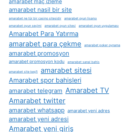
amarabet maç izleme
amarabet nasil bir site
amarabet ne tür bir casino sitesidir
amarabet oyun lisansı
amarabet oyun seçimi
amarabet oyun sitesi
amarabet oyun uygulaması
Amarabet Para Yatırma
amarabet para çekme
amarabet poker oynama
amarabet promosyon
amarabet promosyon kodu
amarabet sanal bahis
amarabet sitesi
amarabet site keşfi
Amarabet spor bahisleri
Amarabet TV
amarabet telegram
Amarabet twitter
amarabet whatsapp
amarabet yeni adres
amarabet yeni adresi
Amarabet yeni giriş