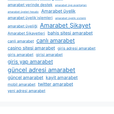
amarabet yerinde destek
amarabet üye avantajları
Amarabet üyelik
amarabet üyeleri hesabı
amarabet üyelik i̇şlemleri
amarabet üyelik sistemi
Amarabet Şikayet
amarabet üyeliği
bahis sitesi amarabet
Amarabet Şikayetleri
canlı amarabet
canli amarabet
casino sitesi amarabet
giris adresi amarabet
giris amarabet
girisi amarabet
giris yap amarabet
güncel adresi amarabet
güncel amarabet
kayit amarabet
twitter amarabet
mobil amarabet
yeni adresi amarabet