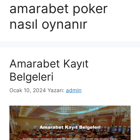
amarabet poker
nasıl oynanır
Amarabet Kayıt
Belgeleri
Ocak 10, 2024
Yazarı:
admin