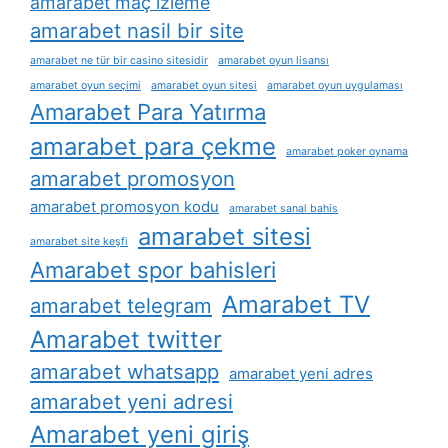
amarabet maç izleme
amarabet nasil bir site
amarabet ne tür bir casino sitesidir
amarabet oyun lisansı
amarabet oyun seçimi
amarabet oyun sitesi
amarabet oyun uygulaması
Amarabet Para Yatırma
amarabet para çekme
amarabet poker oynama
amarabet promosyon
amarabet promosyon kodu
amarabet sanal bahis
amarabet sitesi
amarabet site keşfi
Amarabet spor bahisleri
Amarabet TV
amarabet telegram
Amarabet twitter
amarabet whatsapp
amarabet yeni adres
amarabet yeni adresi
Amarabet yeni giriş