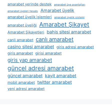
amarabet yerinde destek
amarabet üye avantajları
Amarabet üyelik
amarabet üyeleri hesabı
amarabet üyelik i̇şlemleri
amarabet üyelik sistemi
Amarabet Şikayet
amarabet üyeliği
bahis sitesi amarabet
Amarabet Şikayetleri
canlı amarabet
canli amarabet
casino sitesi amarabet
giris adresi amarabet
giris amarabet
girisi amarabet
giris yap amarabet
güncel adresi amarabet
güncel amarabet
kayit amarabet
twitter amarabet
mobil amarabet
yeni adresi amarabet