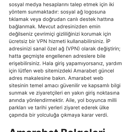
sosyal medya hesaplarını talep etmek için iki
yöntem sunmaktadır: sosyal ağ logosuna
tıklamak veya doğrudan canlı destek hattına
bağlanmak. Mevcut adresinizden emin
değilseniz çevrimiçi gizliliğinizi korumak için
ücretsiz bir VPN hizmeti kullanabilirsiniz. İP
adresinizi sanal özel ağ (VPN) olarak değiştirin;
hatta geçmişte engellenen adreslere bile
erişebilirsiniz. Hala giriş yapamıyorsanız, yardım
için lütfen web sitemizdeki Amarabet güncel
adres makalesine bakın. Amarabet web
sitesinin temel amacı güvenilir ve kapsamlı bilgi
sunmak ve ziyaretçileri en yakın giriş noktasına
anında yönlendirmektir. Aile, yol boyunca milli
parkları ve tarihi yerleri ziyaret ederek ülke
çapında bir yolculuğa çıkmaya karar verdi.