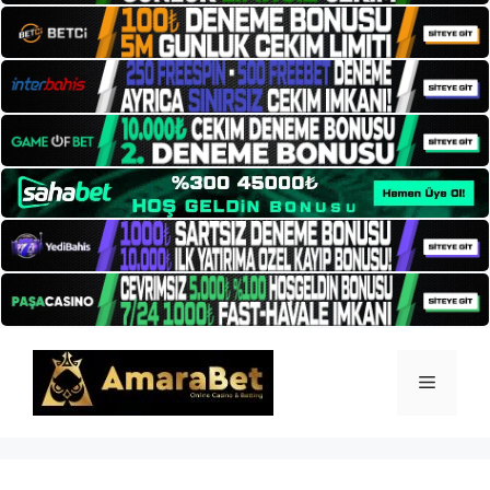
İçeriğe
atla
Menü