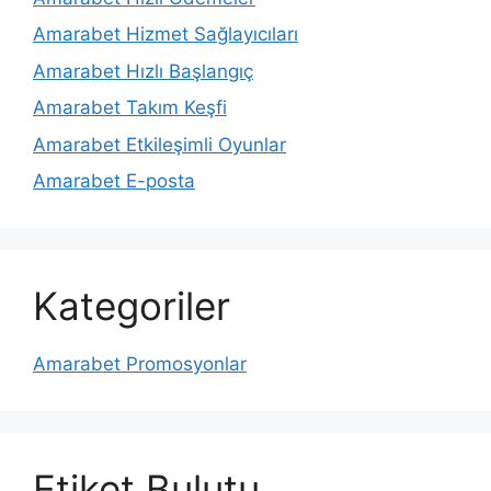
Amarabet Hizmet Sağlayıcıları
Amarabet Hızlı Başlangıç
Amarabet Takım Keşfi
Amarabet Etkileşimli Oyunlar
Amarabet E-posta
Kategoriler
Amarabet Promosyonlar
Etiket Bulutu