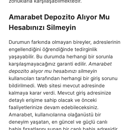
zorluklarla karşılaşabilmektedir.
Amarabet Depozito Alıyor Mu
Hesabınızı Silmeyin
Durumun farkında olmayan bireyler, adreslerinin
engellendiğini öğrendiğinde tedirginlik
yaşayabilir. Bu durumda herhangi bir sorunla
karşılaşmayacağınız garanti edilir.
Amarabet
depozito alıyor mu hesabınızı silmeyin
kullanıcıları tarafından herhangi bir giriş sorunu
bildirilmedi. Web sitesi mevcut adresinde
kalmaya karar verdi. Mevcut giriş adresinize
detaylı erişime sahip olacak ve önceki
faaliyetlerinize devam edebileceksiniz.
Amarabet, kullanıcılarına olağanüstü bir
deneyim yaşatan, en güncel ve güçlü canlı
bahis fırsatlarını sunan bir canlı bahis adresidir.