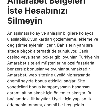
Amarabet Belgeleri
İste Hesabınızı
Silmeyin
Anlaşılması kolay ve anlaşılır bilgilere kolayca
ulaşılabilir.Oyun kartları gözlemleme, ekleme ve
değiştirme eylemini içerir. Bahislerin yanı sıra
sitede birçok alternatif de sunuluyor. Canlı
casino veya sanal poker gibi oyunlar. Türkiye’nin
Amarabet siteleri müşterilerine özel fırsatlarla
benzersiz bonuslar ve oyunlar sunmaktadır.
Amarabet, web sitesine üyeliğiniz sırasında
önemli sayıda bonus etkinliği sağlar. Site
yöneticileri bonus kampanyasının başarısını
garanti altına almak için önlemler almıştır. Bu
bağlamdaki ilk kayıtlar. Üyelik için yapılan ilk
ödemenin tamamı, önemli bir hoş geldin