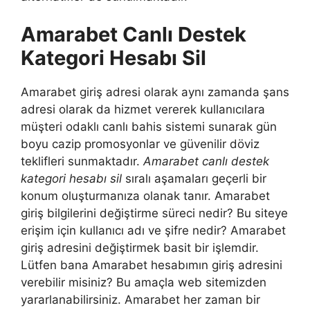
Amarabet Canlı Destek
Kategori Hesabı Sil
Amarabet giriş adresi olarak aynı zamanda şans
adresi olarak da hizmet vererek kullanıcılara
müşteri odaklı canlı bahis sistemi sunarak gün
boyu cazip promosyonlar ve güvenilir döviz
teklifleri sunmaktadır.
Amarabet canlı destek
kategori hesabı sil
sıralı aşamaları geçerli bir
konum oluşturmanıza olanak tanır. Amarabet
giriş bilgilerini değiştirme süreci nedir? Bu siteye
erişim için kullanıcı adı ve şifre nedir? Amarabet
giriş adresini değiştirmek basit bir işlemdir.
Lütfen bana Amarabet hesabımın giriş adresini
verebilir misiniz? Bu amaçla web sitemizden
yararlanabilirsiniz. Amarabet her zaman bir