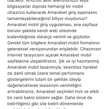
olacaktır. Android akıllı telefonunuzu veya
bilgisayarlar dışında herhangi bir mobil
cihazınızı kullanarak Amarabet giriş aşamasını
tamamlayabileceğinizi biliyor muydunuz?
Amarabet mobil giriş uygulaması, ana sayfaya
benzer şekilde kendi web sitesinde
kullanıldığında oldukça verimli ve güçlüdür.
Gerekli tüm bilgilere Amarabet mobil formatının
geleneksel versiyonundan erişilebilir. Cihazınızın
internet tarayıcısını açarak Amarabet mobil
sayfalarına ulaşabilirsiniz. Şık ve iyi hazırlanmış
Amarabet mobil tasarımıyla, kesintisiz hareket
de dahil olmak üzere temel performans
göstergelerini tutarlı bir şekilde izleyip
değerlendirerek tesisinizin verimliliğini
artırabilirsiniz. Amarabet seçimleri hızlı ve etkili
bir canlı bahis sistemi sağlar. Daha önce de
belirttiğimiz gibi site belirli dönemlerde