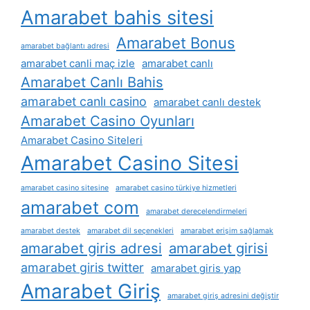
Amarabet bahis sitesi
Amarabet Bonus
amarabet bağlantı adresi
amarabet canli maç izle
amarabet canlı
Amarabet Canlı Bahis
amarabet canlı casino
amarabet canlı destek
Amarabet Casino Oyunları
Amarabet Casino Siteleri
Amarabet Casino Sitesi
amarabet casino sitesine
amarabet casino türkiye hizmetleri
amarabet com
amarabet derecelendirmeleri
amarabet destek
amarabet dil seçenekleri
amarabet erişim sağlamak
amarabet giris adresi
amarabet girisi
amarabet giris twitter
amarabet giris yap
Amarabet Giriş
amarabet giriş adresini değiştir