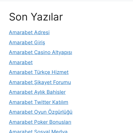
Son Yazılar
Amarabet Adresi
Amarabet Giriş
Amarabet Casino Altyapısı
Amarabet
Amarabet Türkçe Hizmet
Amarabet Şikayet Forumu
Amarabet Aylık Bahisler
Amarabet Twitter Katılım
Amarabet Oyun Özgürlüğü
Amarabet Poker Bonusları
Amarabet Sosyal Medya