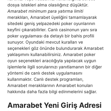
dosya istekleri alma olasılığınız düşüktür.
Amarabet minimum para yatırma limiti
meraklıları, Amarabet üyeliğini tamamlayarak
sitedeki geniş yelpazedeki poker oyunlarının
keyfini çıkarabilirler. Canlı casinonun yanı sıra
poker uygulaması da detaylı bir bahis profili
sunuyor. Oyundaki mevcut kuralları ve
seçenekleri göz önünde bulundurarak Amarabet
yaklaşımını kullanabilirsiniz. Amarabet poker
oyun seçenekleri aracılığıyla yapılacak uygun
işlemlerle ilgili sorularınızı yanıtlamanın bir diğer
yöntemi de canlı destek uygulamasını
kullanmaktır. Canlı destek programları,
Amarabet meraklılarının Amarabet konuları
hakkında daha fazla bilgi edinmelerini sağlar.
Amarabet Yeni Giriş Adresi