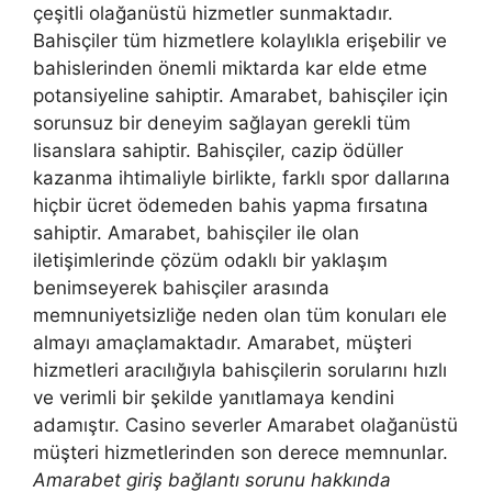
çeşitli olağanüstü hizmetler sunmaktadır.
Bahisçiler tüm hizmetlere kolaylıkla erişebilir ve
bahislerinden önemli miktarda kar elde etme
potansiyeline sahiptir. Amarabet, bahisçiler için
sorunsuz bir deneyim sağlayan gerekli tüm
lisanslara sahiptir. Bahisçiler, cazip ödüller
kazanma ihtimaliyle birlikte, farklı spor dallarına
hiçbir ücret ödemeden bahis yapma fırsatına
sahiptir. Amarabet, bahisçiler ile olan
iletişimlerinde çözüm odaklı bir yaklaşım
benimseyerek bahisçiler arasında
memnuniyetsizliğe neden olan tüm konuları ele
almayı amaçlamaktadır. Amarabet, müşteri
hizmetleri aracılığıyla bahisçilerin sorularını hızlı
ve verimli bir şekilde yanıtlamaya kendini
adamıştır. Casino severler Amarabet olağanüstü
müşteri hizmetlerinden son derece memnunlar.
Amarabet giriş bağlantı sorunu hakkında