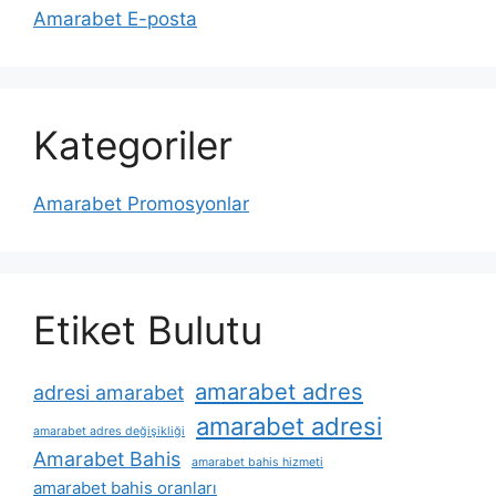
Amarabet E-posta
Kategoriler
Amarabet Promosyonlar
Etiket Bulutu
amarabet adres
adresi amarabet
amarabet adresi
amarabet adres değişikliği
Amarabet Bahis
amarabet bahis hizmeti
amarabet bahis oranları