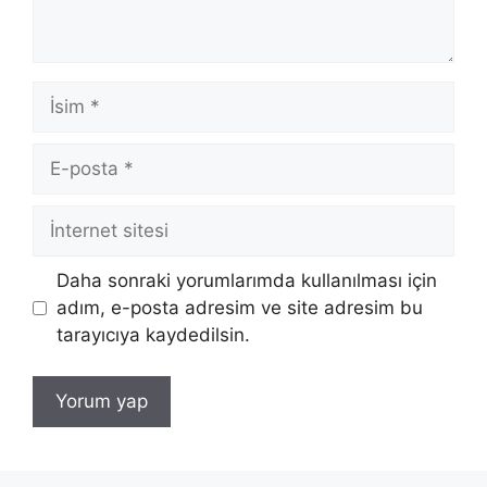
İsim
E-
posta
İnternet
sitesi
Daha sonraki yorumlarımda kullanılması için
adım, e-posta adresim ve site adresim bu
tarayıcıya kaydedilsin.