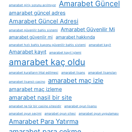
Amarabet Güncel
amarabet giriş sorunu açılmıyor
amarabet güncel adres
Amarabet Güncel Adresi
Amarabet Güvenilir Mi
amarabet güvenilir bahis sistemi
amarabet güvenlir mi
amarabet hakkında
amarabet hızlı bahis kuponu güvenilir bahis sistemi
amarabet kayit
Amarabet kayıt
amarabet kayıt i̇şlemi
amarabet kaç oldu
amarabet kuralların i̇hlal edilmesi
amarabet lisans
amarabet lisansları
amarabet maç izle
amarabet lisanslı casino
amarabet maç izleme
amarabet nasil bir site
amarabet ne tür bir casino sitesidir
amarabet oyun lisansı
amarabet oyun seçimi
amarabet oyun sitesi
amarabet oyun uygulaması
Amarabet Para Yatırma
amarabet para çekme