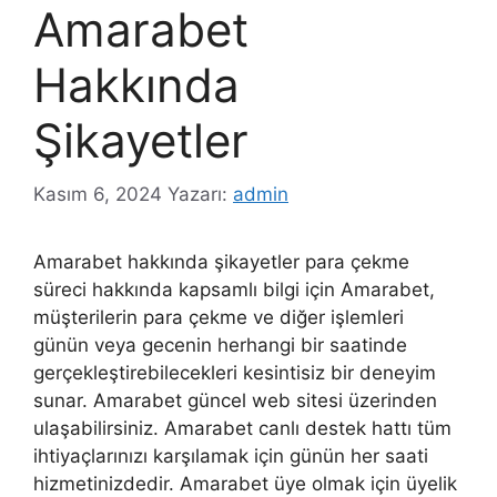
Amarabet
Hakkında
Şikayetler
Kasım 6, 2024
Yazarı:
admin
Amarabet hakkında şikayetler para çekme
süreci hakkında kapsamlı bilgi için Amarabet,
müşterilerin para çekme ve diğer işlemleri
günün veya gecenin herhangi bir saatinde
gerçekleştirebilecekleri kesintisiz bir deneyim
sunar. Amarabet güncel web sitesi üzerinden
ulaşabilirsiniz. Amarabet canlı destek hattı tüm
ihtiyaçlarınızı karşılamak için günün her saati
hizmetinizdedir. Amarabet üye olmak için üyelik