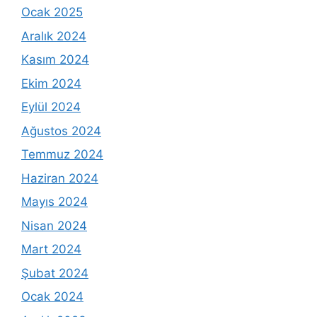
Ocak 2025
Aralık 2024
Kasım 2024
Ekim 2024
Eylül 2024
Ağustos 2024
Temmuz 2024
Haziran 2024
Mayıs 2024
Nisan 2024
Mart 2024
Şubat 2024
Ocak 2024