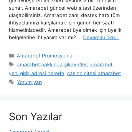
gerçekleştirebilecekleri kesintisiz bir deneyim
sunar. Amarabet güncel web sitesi üzerinden
ulaşabilirsiniz. Amarabet canlı destek hattı tüm
ihtiyaçlarınızı karşılamak için günün her saati
hizmetinizdedir. Amarabet üye olmak için üyelik
belgelerine ihtiyacım var mı? …
Devamını oku…
Kategoriler
Amarabet Promosyonlar
Etiketler
amarabet hakkında şikayetler
,
amarabet
yeni giriş adresi nerede
,
casino sitesi amarabet
Yorum yap
Son Yazılar