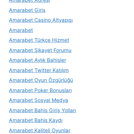
Amarabet Adresi
Amarabet Giriş
Amarabet Casino Altyapısı
Amarabet
Amarabet Türkçe Hizmet
Amarabet Şikayet Forumu
Amarabet Aylık Bahisler
Amarabet Twitter Katılım
Amarabet Oyun Özgürlüğü
Amarabet Poker Bonusları
Amarabet Sosyal Medya
Amarabet Bahis Giriş Yolları
Amarabet Bahis Kaydı
Amarabet Kaliteli Oyunlar