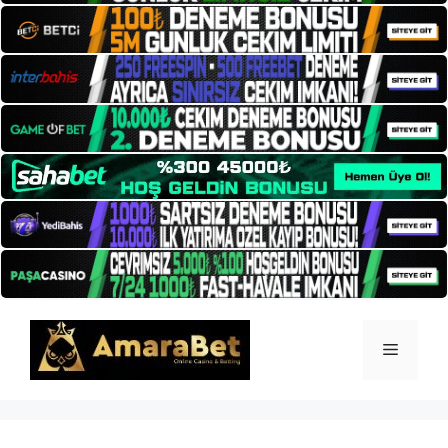
İçeriğe
atla
Menü