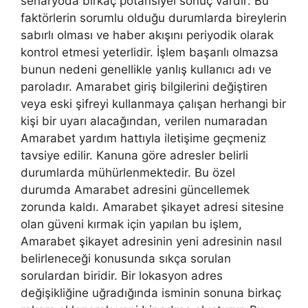
senaryoda birkaç potansiyel sonuç vardır: Bu
faktörlerin sorumlu olduğu durumlarda bireylerin
sabırlı olması ve haber akışını periyodik olarak
kontrol etmesi yeterlidir. İşlem başarılı olmazsa
bunun nedeni genellikle yanlış kullanıcı adı ve
paroladır. Amarabet giriş bilgilerini değiştiren
veya eski şifreyi kullanmaya çalışan herhangi bir
kişi bir uyarı alacağından, verilen numaradan
Amarabet yardım hattıyla iletişime geçmeniz
tavsiye edilir. Kanuna göre adresler belirli
durumlarda mühürlenmektedir. Bu özel
durumda Amarabet adresini güncellemek
zorunda kaldı. Amarabet şikayet adresi sitesine
olan güveni kırmak için yapılan bu işlem,
Amarabet şikayet adresinin yeni adresinin nasıl
belirleneceği konusunda sıkça sorulan
sorulardan biridir. Bir lokasyon adres
değişikliğine uğradığında isminin sonuna birkaç