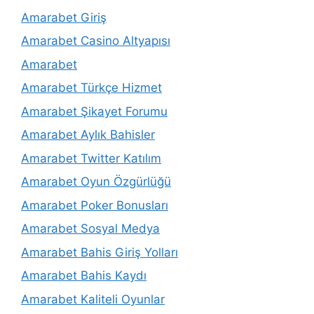
Amarabet Giriş
Amarabet Casino Altyapısı
Amarabet
Amarabet Türkçe Hizmet
Amarabet Şikayet Forumu
Amarabet Aylık Bahisler
Amarabet Twitter Katılım
Amarabet Oyun Özgürlüğü
Amarabet Poker Bonusları
Amarabet Sosyal Medya
Amarabet Bahis Giriş Yolları
Amarabet Bahis Kaydı
Amarabet Kaliteli Oyunlar