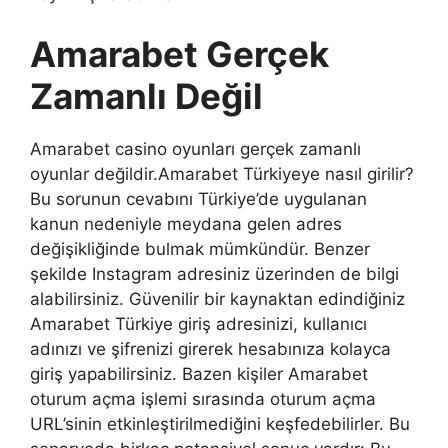
Amarabet Gerçek
Zamanlı Değil
Amarabet casino oyunları gerçek zamanlı
oyunlar değildir.Amarabet Türkiyeye nasıl girilir?
Bu sorunun cevabını Türkiye’de uygulanan
kanun nedeniyle meydana gelen adres
değişikliğinde bulmak mümkündür. Benzer
şekilde Instagram adresiniz üzerinden de bilgi
alabilirsiniz. Güvenilir bir kaynaktan edindiğiniz
Amarabet Türkiye giriş adresinizi, kullanıcı
adınızı ve şifrenizi girerek hesabınıza kolayca
giriş yapabilirsiniz. Bazen kişiler Amarabet
oturum açma işlemi sırasında oturum açma
URL’sinin etkinleştirilmediğini keşfedebilirler. Bu