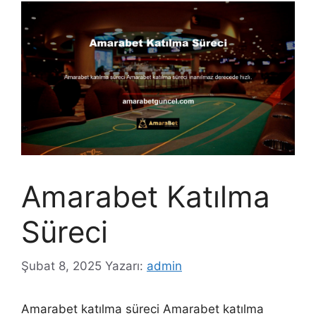
Amarabet Katılma
Süreci
Şubat 8, 2025
Yazarı:
admin
Amarabet katılma süreci Amarabet katılma