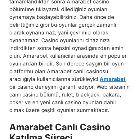
tamamlandıktan sonra Amarabet casino
bölümüne tıklayarak dilediğiniz oyunları
oynamaya başlayabilirsiniz. Daha önce de
belirttiğimiz gibi bu oyunlar gerçek zamanlı
olarak oynanamaz, yani çevrimiçi olarak
oynanamaz. Casino oyunlarını cihazınıza
indirdikten sonra hepsini oynadığınızdan emin
olun. Amarabet kullanıcılar arasında en popüler
oyunlardan biridir. Son derece saygın bir oyun
platformu olan Amarabet canlı casinosu
aracılığıyla kullanıcılarına sürükleyici
Amarabet
bir casino deneyimi garanti ediyor. Web sitesinin
canlı casino bölümü, rulet, blackjack, bakara,
poker ve en yeni canlı casino oyunları dahil
olmak üzere çeşitli oyunlar sunmaktadır.
Amarabet Canlı Casino
Katılma Süreci