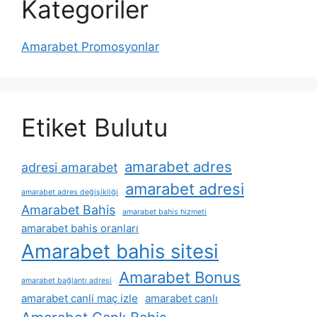
Kategoriler
Amarabet Promosyonlar
Etiket Bulutu
amarabet adres
adresi amarabet
amarabet adresi
amarabet adres değişikliği
Amarabet Bahis
amarabet bahis hizmeti
amarabet bahis oranları
Amarabet bahis sitesi
Amarabet Bonus
amarabet bağlantı adresi
amarabet canli maç izle
amarabet canlı