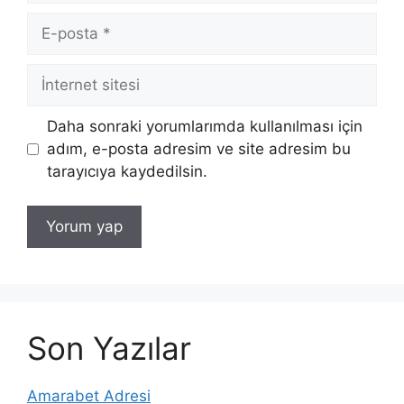
E-
posta
İnternet
sitesi
Daha sonraki yorumlarımda kullanılması için
adım, e-posta adresim ve site adresim bu
tarayıcıya kaydedilsin.
Son Yazılar
Amarabet Adresi