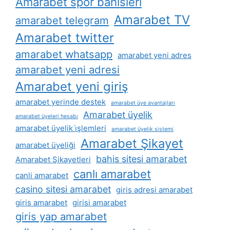
Amarabet spor bahisleri
Amarabet TV
amarabet telegram
Amarabet twitter
amarabet whatsapp
amarabet yeni adres
amarabet yeni adresi
Amarabet yeni giriş
amarabet yerinde destek
amarabet üye avantajları
Amarabet üyelik
amarabet üyeleri hesabı
amarabet üyelik i̇şlemleri
amarabet üyelik sistemi
Amarabet Şikayet
amarabet üyeliği
bahis sitesi amarabet
Amarabet Şikayetleri
canlı amarabet
canli amarabet
casino sitesi amarabet
giris adresi amarabet
giris amarabet
girisi amarabet
giris yap amarabet