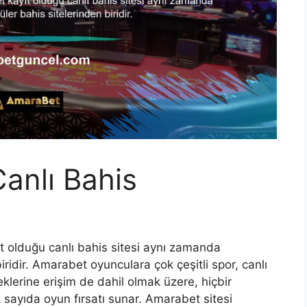
anlı Bahis
t olduğu canlı bahis sitesi aynı zamanda
iridir. Amarabet oyunculara çok çeşitli spor, canlı
klerine erişim de dahil olmak üzere, hiçbir
sayıda oyun fırsatı sunar. Amarabet sitesi