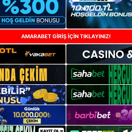
AMARABET GİRİŞ İÇİN TIKLAYINIZ!